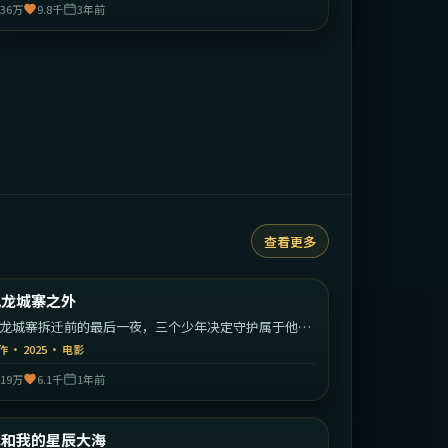
36万
9.8千
3年前
查看更多
2:23:26
中国香港
九龙城寨之外
最新
龙城寨拆迁前的最后一夜，三个少年决定守护属于他们
江湖。
作
·
2025
·
电影
19万
6.1千
1年前
2:24:49
中国大陆
我和我的星辰大海
最新