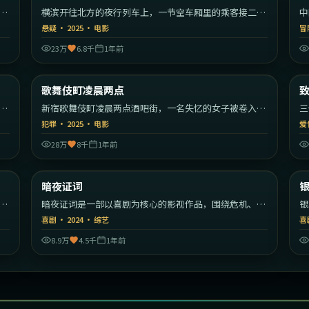
漫
横滨开往北方的夜行列车上，一节空车厢里的乘客接二连
中
三消失。
编
悬疑
·
2025
·
电影
冒
23万
6.8千
1年前
55
1:53:59
韩国
日本
歌舞伎町凌晨两点
最新
秩
新宿歌舞伎町凌晨两点酒吧街，一名失忆的女子被卷入帮
三
派权力斗争。
彼
犯罪
·
2025
·
电影
爱
28万
8千
1年前
22
1:54:44
美国
中国大陆
暗夜证词
最新
开
暗夜证词是一部以喜剧为核心的影视作品，围绕危机、反
银
转与人物成长展开，整体节奏紧凑，值得推荐观看。
危
喜剧
·
2024
·
综艺
喜
看
8.9万
4.5千
1年前