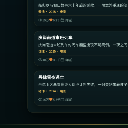
经典罗马假日故事六十年后的延续，一段意外重逢的浪
旅程。
爱情
·
2025
·
电影
19万
6.2千
1年前
1:41:
庆尚南道末班列车
最新
庆尚南道末班列车封闭车厢里出现不明病例，一夜之间
序崩塌。
惊悚
·
2025
·
电影
30万
8.5千
1年前
1:53:
丹佛雪夜逃亡
最新
丹佛山区暴雪夜证人保护计划失败，一对夫妇带着孩子
始绝命逃亡。
动作
·
2024
·
电影
16万
5.5千
1年前