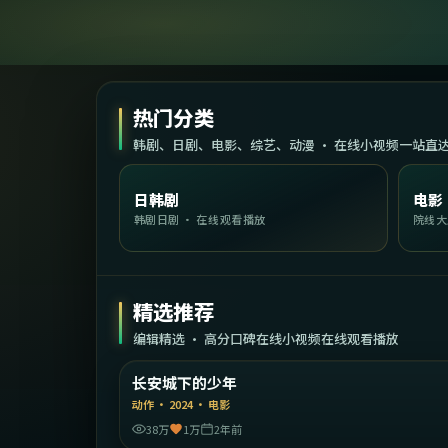
热门分类
韩剧、日剧、电影、综艺、动漫 · 在线小视频一站直
日韩剧
电影
韩剧日剧 · 在线观看播放
院线大
精选推荐
编辑精选 · 高分口碑在线小视频在线观看播放
2:02:
中国大
长安城下的少年
精选
动作
·
2024
·
电影
38万
1万
2年前
2:23: