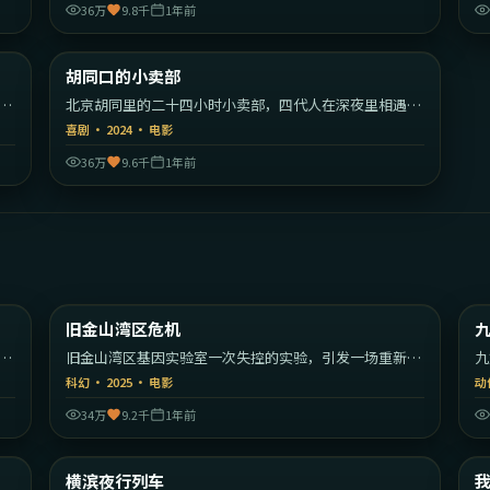
36万
9.8千
1年前
52
1:34:24
美国
中国大陆
胡同口的小卖部
热门
行
北京胡同里的二十四小时小卖部，四代人在深夜里相遇又
告别。
喜剧
·
2024
·
电影
36万
9.6千
1年前
30
2:04:39
美国
美国
旧金山湾区危机
最新
的
旧金山湾区基因实验室一次失控的实验，引发一场重新定
九
义人类的危机。
的
科幻
·
2025
·
电影
动
34万
9.2千
1年前
09
1:57:19
大利
日本
横滨夜行列车
最新