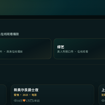
达在线观看播放
综艺
片 · 高清在线播放
真人秀脱口秀 · 在线观看
14
2:22:30
陆
美国
新奥尔良爵士夜
精选
爱情
·
2023
·
电影
犯
38万
1万
2年前
47
2:28:12