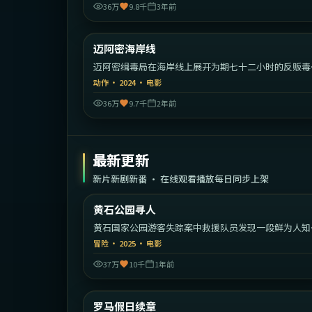
36万
9.8千
3年前
1:48:
迈阿密海岸线
热门
迈阿密缉毒局在海岸线上展开为期七十二小时的反贩毒
动。
动作
·
2024
·
电影
36万
9.7千
2年前
最新更新
新片新剧新番 · 在线观看播放每日同步上架
2:07:
黄石公园寻人
最新
黄石国家公园游客失踪案中救援队员发现一段鲜为人知
家族秘密。
冒险
·
2025
·
电影
37万
10千
1年前
1:33:
意
罗马假日续章
最新