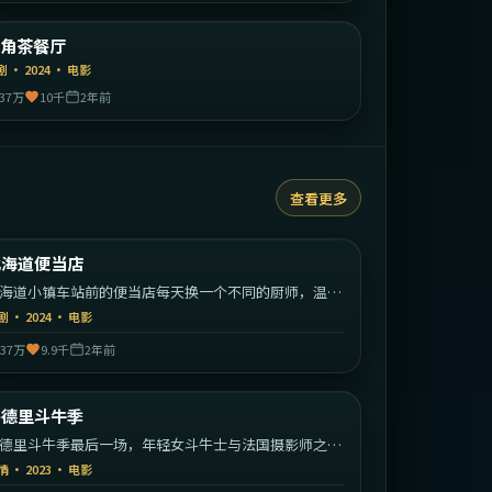
中国香港
旺角茶餐厅
精选
剧
·
2024
·
电影
37万
10千
2年前
查看更多
2:14:02
日本
北海道便当店
热门
海道小镇车站前的便当店每天换一个不同的厨师，温暖
一个赶车人。
剧
·
2024
·
电影
37万
9.9千
2年前
2:23:40
西班牙
马德里斗牛季
热门
德里斗牛季最后一场，年轻女斗牛士与法国摄影师之间
烈日恋曲。
情
·
2023
·
电影