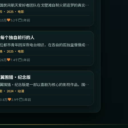
国民间航天爱好者团队在戈壁滩自制火箭追梦的真实改
故事。
险
·
2025
·
电影
15万
5.2千
1年前
2:15:23
中国大陆
致每个独自前行的人
最新
位都市青年因深夜电台相识，在各自的孤独里慢慢成为
此的灯塔。
情
·
2025
·
电影
26万
7.4千
1年前
2:35:39
韩国
银翼围猎·纪念版
最新
翼围猎·纪念版是一部以喜剧为核心的影视作品，围绕
机、反转与人物成长展开，整体节奏紧凑，值得推荐观
剧
·
2024
·
动漫
。
3.8万
2.9千
1年前