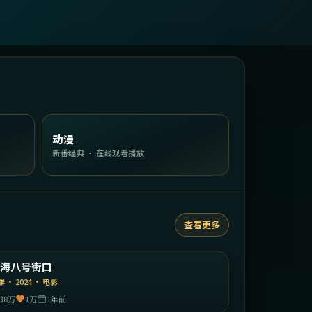
动漫
新番经典 · 在线观看播放
查看更多
2:18:35
中国大陆
上海八号街口
精选
罪
·
2024
·
电影
38万
1万
1年前
2:04:22