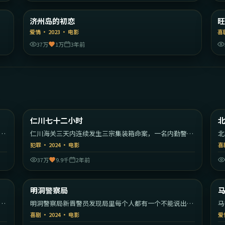
陆
韩国
济州岛的初恋
精选
爱情
·
2023
·
电影
喜
37万
1万
3年前
30
2:18:21
美国
韩国
仁川七十二小时
热门
的
仁川海关三天内连续发生三宗集装箱命案，一名内勤警员
北
开始反向追查。
每
犯罪
·
2024
·
电影
喜
37万
9.9千
2年前
23
2:03:11
大陆
韩国
明洞警察局
热门
就
明洞警察局新晋警员发现局里每个人都有一个不能说出口
马
的秘密。
的
喜剧
·
2024
·
电影
爱