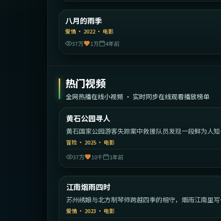
中国大
八月的雨季
精选
爱情
·
2022
·
电影
37万
1万
4年前
热门视频
全网热播在线小视频 · 实时同步在线观看播放榜单
2:07:
黄石公园寻人
热门
黄石国家公园游客失踪案中救援队员发现一段鲜为人知
家族秘密。
冒险
·
2025
·
电影
37万
10千
1年前
2:26:
中国
江南烟雨四时
热门
苏州绣娘与北方制琴师跨越四季的相守，烟雨江南里写
的东方爱情。
爱情
·
2023
·
电影