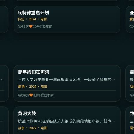
国
美国
底特律重启计划
精选
科幻
·
2024
·
电影
爱
37万
10千
2年前
09
2:20:15
大利
中国大陆
那年我们在洱海
热门
漫
三位大学好友毕业十年再聚洱海客栈，一段藏了多年的心
曼
事终于揭开。
逃
爱情
·
2024
·
电影
动
36万
9.8千
2年前
23
2:05:01
大陆
中国大陆
黄河大鼓
热门
就
抗战时期黄河沿岸鼓队艺人组成的隐蔽情报小组，鼓声里
三
藏着一支军队的密码。
彼
战争
·
2022
·
电影
爱