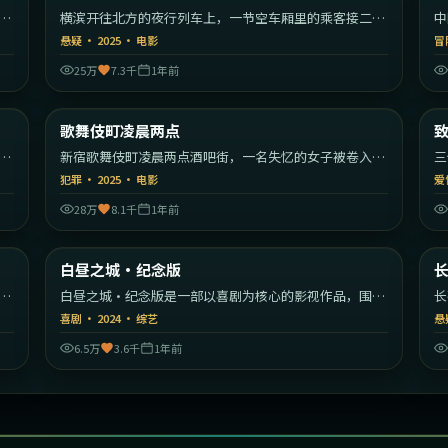
漫
横滨开往北方的夜行列车上，一节空车厢里的乘客接二连
中
三消失。
编
悬疑
·
2025
·
电影
冒
25万
7.3千
1年前
55
2:20:59
韩国
日本
歌舞伎町凌晨两点
最新
秩
新宿歌舞伎町凌晨两点酒吧街，一名失忆的女子被卷入帮
三
派权力斗争。
彼
犯罪
·
2025
·
电影
爱
28万
8.1千
1年前
22
2:12:00
美国
日本
白昼之城·纪念版
最新
开
白昼之城·纪念版是一部以喜剧为核心的影视作品，围绕
长
危机、反转与人物成长展开，整体节奏紧凑，值得推荐观
危
喜剧
·
2024
·
综艺
悬
看。
看
6.5万
3.6千
1年前