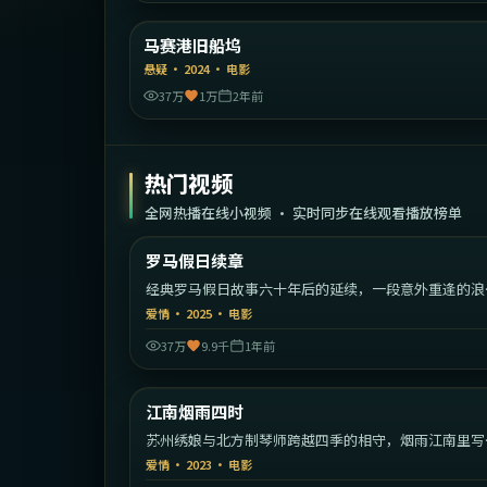
法
马赛港旧船坞
精选
悬疑
·
2024
·
电影
37万
1万
2年前
热门视频
全网热播在线小视频 · 实时同步在线观看播放榜单
1:35:
意
罗马假日续章
热门
经典罗马假日故事六十年后的延续，一段意外重逢的浪
旅程。
爱情
·
2025
·
电影
37万
9.9千
1年前
1:54:
中国
江南烟雨四时
热门
苏州绣娘与北方制琴师跨越四季的相守，烟雨江南里写
的东方爱情。
爱情
·
2023
·
电影