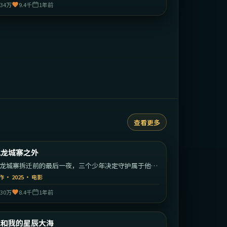
34万
9.4千
1年前
查看更多
1:43:26
中国香港
九龙城寨之外
最新
龙城寨拆迁前的最后一夜，三个少年决定守护属于他们
江湖。
作
·
2025
·
电影
30万
8.4千
1年前
2:31:49
中国大陆
我和我的星辰大海
最新