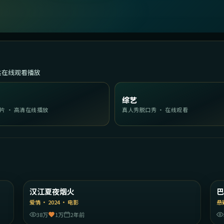
达在线观看播放
综艺
片 · 高清在线播放
真人秀脱口秀 · 在线观看
27
2:02:03
陆
韩国
汉江夏夜烟火
精选
爱情
·
2024
·
电影
悬
38万
1万
2年前
56
1:42:54