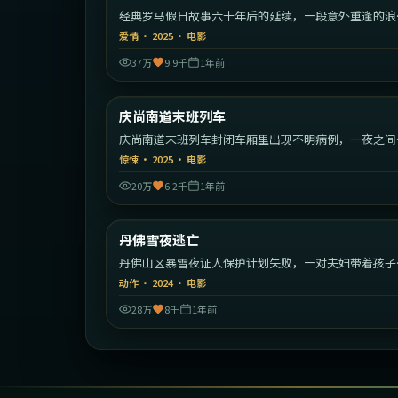
经典罗马假日故事六十年后的延续，一段意外重逢的浪
旅程。
爱情
·
2025
·
电影
37万
9.9千
1年前
1:50:
庆尚南道末班列车
最新
庆尚南道末班列车封闭车厢里出现不明病例，一夜之间
序崩塌。
惊悚
·
2025
·
电影
20万
6.2千
1年前
1:58:
丹佛雪夜逃亡
最新
丹佛山区暴雪夜证人保护计划失败，一对夫妇带着孩子
始绝命逃亡。
动作
·
2024
·
电影
28万
8千
1年前