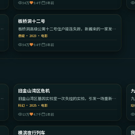
34万
9.4千
3年前
11
2:07:40
英国
韩国
板桥洞十二号
热门
新
板桥洞高级公寓十二号住户接连失踪，新搬来的一家发现
房间里藏着秘密。
悬疑
·
2023
·
电影
34万
9.4千
3年前
30
1:42:39
美国
美国
旧金山湾区危机
最新
的
旧金山湾区基因实验室一次失控的实验，引发一场重新定
九
义人类的危机。
的
科幻
·
2025
·
电影
动
13万
4.7千
1年前
09
1:41:19
大利
日本
横滨夜行列车
最新