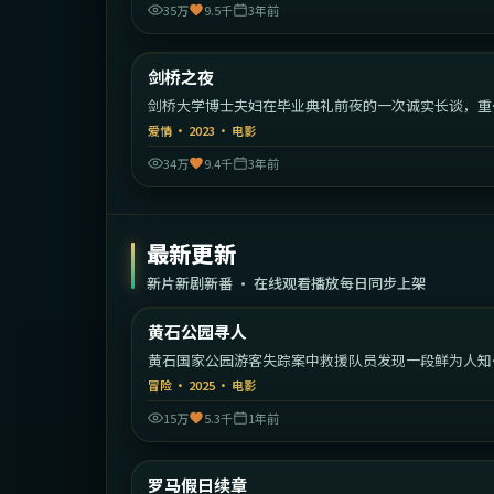
35万
9.5千
3年前
1:54:
剑桥之夜
热门
剑桥大学博士夫妇在毕业典礼前夜的一次诚实长谈，重
定义婚姻。
爱情
·
2023
·
电影
34万
9.4千
3年前
最新更新
新片新剧新番 · 在线观看播放每日同步上架
2:01:
黄石公园寻人
最新
黄石国家公园游客失踪案中救援队员发现一段鲜为人知
家族秘密。
冒险
·
2025
·
电影
15万
5.3千
1年前
1:35:
意
罗马假日续章
最新