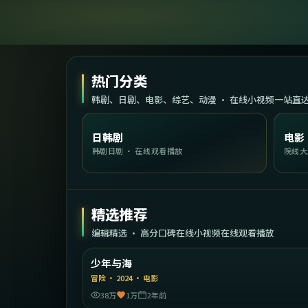
热门分类
韩剧、日剧、电影、综艺、动漫 · 在线小视频一站直
日韩剧
电影
韩剧日剧 · 在线观看播放
院线大
精选推荐
编辑精选 · 高分口碑在线小视频在线观看播放
2:17:
中国大
少年与海
精选
冒险
·
2024
·
电影
38万
1万
2年前
1:34: