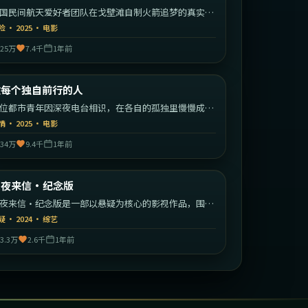
国民间航天爱好者团队在戈壁滩自制火箭追梦的真实改
故事。
险
·
2025
·
电影
25万
7.4千
1年前
2:14:23
中国大陆
致每个独自前行的人
最新
位都市青年因深夜电台相识，在各自的孤独里慢慢成为
此的灯塔。
情
·
2025
·
电影
34万
9.4千
1年前
1:53:08
中国香港
长夜来信·纪念版
最新
夜来信·纪念版是一部以悬疑为核心的影视作品，围绕
机、反转与人物成长展开，整体节奏紧凑，值得推荐观
疑
·
2024
·
综艺
。
3.3万
2.6千
1年前