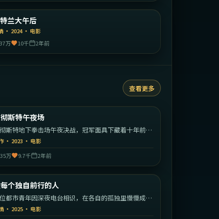
美国
亚特兰大午后
精选
情
·
2024
·
电影
37万
10千
2年前
查看更多
1:55:23
英国
曼彻斯特午夜场
热门
彻斯特地下拳击场午夜决战，冠军面具下藏着十年前的
亡者。
作
·
2023
·
电影
35万
9.7千
2年前
2:14:23
中国大陆
致每个独自前行的人
热门
位都市青年因深夜电台相识，在各自的孤独里慢慢成为
此的灯塔。
情
·
2025
·
电影