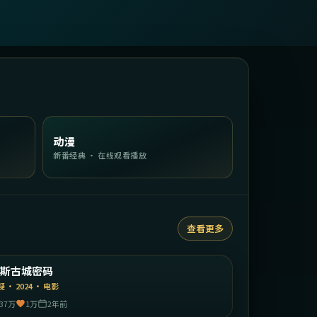
动漫
新番经典 · 在线观看播放
查看更多
2:06:47
英国
巴斯古城密码
精选
疑
·
2024
·
电影
37万
1万
2年前
2:26:52