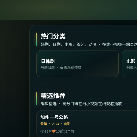
热门分类
韩剧、日剧、电影、综艺、动漫 · 在线小视频一站直
日韩剧
电影
韩剧日剧 · 在线观看播放
院线大
精选推荐
编辑精选 · 高分口碑在线小视频在线观看播放
2:21:
美
加州一号公路
精选
爱情
·
2023
·
电影
38万
1万
2年前
2:03: