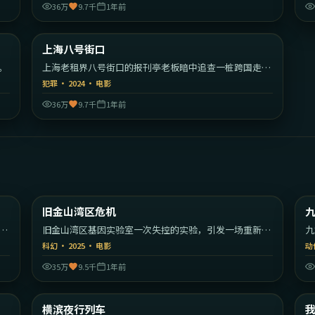
36万
9.7千
1年前
02
1:55:35
日本
中国大陆
上海八号街口
热门
。
上海老租界八号街口的报刊亭老板暗中追查一桩跨国走私
案。
犯罪
·
2024
·
电影
36万
9.7千
1年前
30
1:45:39
美国
美国
旧金山湾区危机
最新
的
旧金山湾区基因实验室一次失控的实验，引发一场重新定
九
义人类的危机。
的
科幻
·
2025
·
电影
动
35万
9.5千
1年前
09
1:59:19
大利
日本
横滨夜行列车
最新