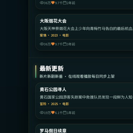
36万
9.7千
2年前
1:49:
大阪烟花大会
热门
大阪天神祭烟花大会上少年向青梅竹马告白的最后机会
爱情
·
2023
·
电影
36万
9.7千
3年前
最新更新
新片新剧新番 · 在线观看播放每日同步上架
1:50:
黄石公园寻人
最新
黄石国家公园游客失踪案中救援队员发现一段鲜为人知
家族秘密。
冒险
·
2025
·
电影
19万
6.1千
1年前
1:37:
意
罗马假日续章
最新