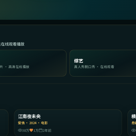
达在线观看播放
综艺
片 · 高清在线播放
真人秀脱口秀 · 在线观看
56
1:50:24
国
韩国
江南夜未央
精选
爱情
·
2024
·
电影
悬
38万
1万
2年前
26
1:57:08