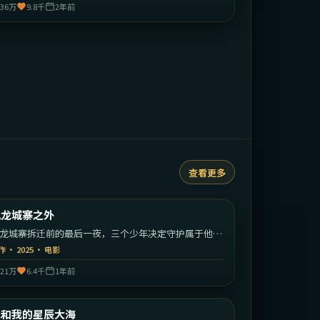
36万
9.8千
2年前
查看更多
1:38:26
中国香港
九龙城寨之外
最新
龙城寨拆迁前的最后一夜，三个少年决定守护属于他们
江湖。
作
·
2025
·
电影
21万
6.4千
1年前
2:12:49
中国大陆
我和我的星辰大海
最新