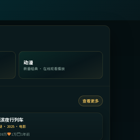
动漫
新番经典 · 在线观看播放
查看更多
1:59:19
日本
横滨夜行列车
精选
疑
·
2025
·
电影
38万
1万
1年前
2:12:52