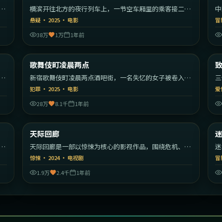
漫
横滨开往北方的夜行列车上，一节空车厢里的乘客接二连
中
三消失。
编
悬疑
·
2025
·
电影
冒
38万
1万
1年前
55
1:51:59
韩国
日本
歌舞伎町凌晨两点
最新
秩
新宿歌舞伎町凌晨两点酒吧街，一名失忆的女子被卷入帮
三
派权力斗争。
彼
犯罪
·
2025
·
电影
爱
28万
8.1千
1年前
22
1:35:20
美国
日本
天际回廊
最新
开
天际回廊是一部以惊悚为核心的影视作品，围绕危机、反
迷
转与人物成长展开，整体节奏紧凑，值得推荐观看。
转
惊悚
·
2024
·
电视剧
冒
1.9万
2.4千
1年前