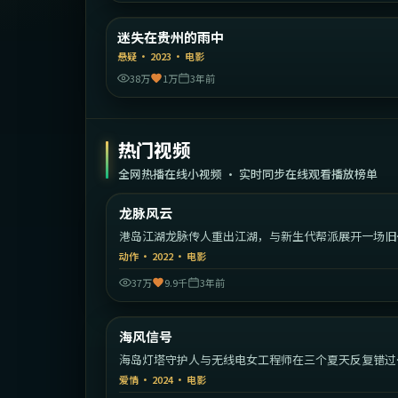
中国大
迷失在贵州的雨中
精选
悬疑
·
2023
·
电影
38万
1万
3年前
热门视频
全网热播在线小视频 · 实时同步在线观看播放榜单
1:48:
中国
龙脉风云
热门
港岛江湖龙脉传人重出江湖，与新生代帮派展开一场旧
较量。
动作
·
2022
·
电影
37万
9.9千
3年前
2:12:
中国
海风信号
热门
海岛灯塔守护人与无线电女工程师在三个夏天反复错过
重逢的浪漫故事。
爱情
·
2024
·
电影