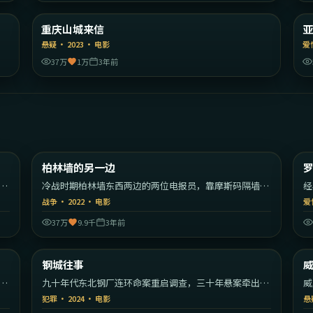
陆
中国大陆
重庆山城来信
精选
悬疑
·
2023
·
电影
爱
37万
1万
3年前
33
2:30:51
香港
德国
柏林墙的另一边
热门
式
冷战时期柏林墙东西两边的两位电报员，靠摩斯码隔墙交
经
谈三十年。
旅
战争
·
2022
·
电影
爱
37万
9.9千
3年前
44
2:17:20
大陆
中国大陆
钢城往事
热门
又
九十年代东北钢厂连环命案重启调查，三十年悬案牵出整
威
座工业城的秘密。
索
犯罪
·
2024
·
电影
悬