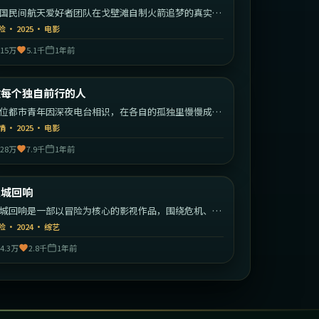
国民间航天爱好者团队在戈壁滩自制火箭追梦的真实改
故事。
险
·
2025
·
电影
15万
5.1千
1年前
1:58:23
中国大陆
致每个独自前行的人
最新
位都市青年因深夜电台相识，在各自的孤独里慢慢成为
此的灯塔。
情
·
2025
·
电影
28万
7.9千
1年前
2:10:41
美国
迷城回响
最新
城回响是一部以冒险为核心的影视作品，围绕危机、反
与人物成长展开，整体节奏紧凑，值得推荐观看。
险
·
2024
·
综艺
4.3万
2.8千
1年前