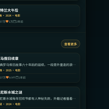
美国
亚特兰大午后
精选
情
·
2024
·
电影
37万
1万
2年前
查看更多
1:37:09
意大利
罗马假日续章
热门
典罗马假日故事六十年后的延续，一段意外重逢的浪漫
程。
情
·
2025
·
电影
37万
9.9千
1年前
1:45:16
意大利
威尼斯水城之谜
热门
尼斯水城每年狂欢节都有人神秘失踪，外籍记者循着线
深入运河。
疑
·
2024
·
电影