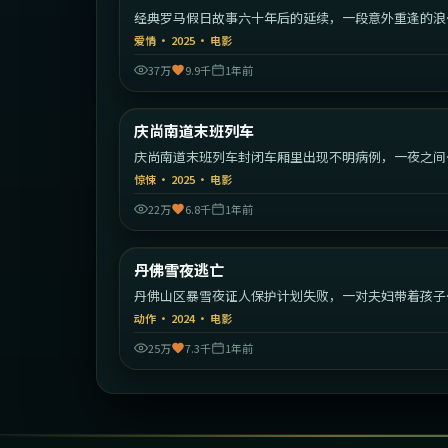
经典罗马假日故事六十年后的延续，一段意外重逢的浪
旅程。
爱情
·
2025
·
电影
37万
9.9千
1年前
2:11:
庆尚南道末班列车
最新
庆尚南道末班列车封闭车厢里出现不明病例，一夜之间
序崩塌。
惊悚
·
2025
·
电影
22万
6.8千
1年前
1:59:
丹佛雪夜逃亡
最新
丹佛山区暴雪夜证人保护计划失败，一对夫妇带着孩子
始绝命逃亡。
动作
·
2024
·
电影
25万
7.3千
1年前