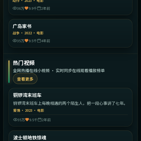
动作
·
2023
·
电影
36万
9.9千
2年前
2:16:21
日本
广岛家书
精选
战争
·
2022
·
电影
35万
9.5千
4年前
热门视频
全网热播在线小视频 · 实时同步在线观看播放榜单
查看更多
1:50:14
中国香港
铜锣湾末班车
热门
铜锣湾末班车上每晚相遇的两个陌生人，把一段心事讲了七年。
爱情
·
2023
·
电影
35万
9.5千
2年前
2:22:11
美国
波士顿地铁惊魂
热门