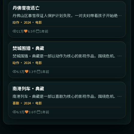
美国
丹佛雪夜逃亡
最新
丹佛山区暴雪夜证人保护计划失败，一对夫妇带着孩子开始绝命
逃亡。
动作
·
2024
·
电影
21万
6.5千
1年前
2:23:52
美国
焚城围猎·典藏
最新
焚城围猎·典藏是一部以动作为核心的影视作品，围绕危机、反
转与人物成长展开，整体节奏紧凑，值得推荐观看。
动作
·
2024
·
电影
6.5万
3.3千
1年前
1:46:44
美国
南港列车·典藏
最新
南港列车·典藏是一部以喜剧为核心的影视作品，围绕危机、反
转与人物成长展开，整体节奏紧凑，值得推荐观看。
喜剧
·
2024
·
电影
6.9万
3.6千
1年前