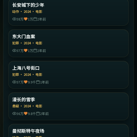
中国大陆
长安城下的少年
精选
动作
·
2024
·
电影
38万
1万
2年前
2:29:38
韩国
东大门血案
精选
犯罪
·
2024
·
电影
37万
1万
2年前
1:53:35
中国大陆
上海八号街口
精选
犯罪
·
2024
·
电影
37万
9.9千
1年前
1:44:21
中国大陆
漫长的雪季
精选
悬疑
·
2024
·
电影
36万
9.8千
2年前
1:38:23
英国
曼彻斯特午夜场
精选