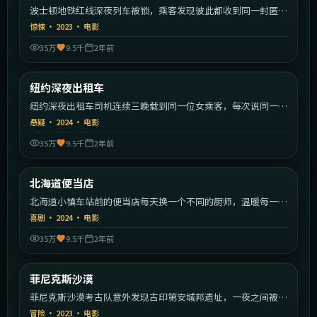
波士顿地铁红线深夜列车被锁，乘客发现彼此都收到同一封匿名
信。
惊悚
·
2023
·
电影
35万
9.5千
2年前
1:52:02
美国
纽约深夜出租车
热门
纽约深夜出租车司机连续三晚载到同一位女乘客，每次说同一句
话。
悬疑
·
2024
·
电影
35万
9.5千
2年前
2:09:02
日本
北海道便当店
热门
北海道小镇车站前的便当店每天换一个不同的厨师，温暖每一个
赶车人。
喜剧
·
2024
·
电影
35万
9.5千
2年前
2:24:32
美国
菲尼克斯沙漠
热门
菲尼克斯沙漠考古队意外发现古印第安城邦遗址，一夜之间被陌
生武装包围。
冒险
·
2023
·
电影