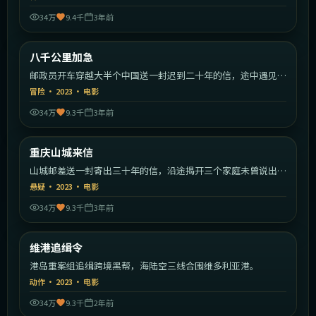
34万
9.4千
3年前
2:19:57
中国大陆
八千公里加急
热门
邮政员开车穿越大半个中国送一封迟到二十年的信，途中遇见各
色旅人。
冒险
·
2023
·
电影
34万
9.3千
3年前
1:32:08
中国大陆
重庆山城来信
热门
山城邮差送一封寄出三十年的信，沿途揭开三个家庭未曾说出口
的秘密。
悬疑
·
2023
·
电影
34万
9.3千
3年前
2:18:16
中国香港
维港追缉令
热门
港岛重案组追缉跨境黑帮，海陆空三线合围维多利亚港。
动作
·
2023
·
电影
34万
9.3千
2年前