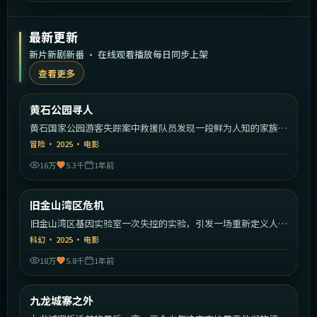
最新更新
新片新剧新番 · 在线观看播放每日同步上架
查看更多
1:37:30
美国
黄石公园寻人
最新
黄石国家公园游客失踪案中救援队员发现一段鲜为人知的家族秘
密。
冒险
·
2025
·
电影
16万
5.3千
1年前
1:34:39
美国
旧金山湾区危机
最新
旧金山湾区基因实验室一次失控的实验，引发一场重新定义人类
的危机。
科幻
·
2025
·
电影
18万
5.8千
1年前
1:42:26
中国香港
九龙城寨之外
最新