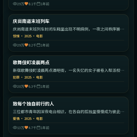
29万
8.1千
1年前
2:12:55
韩国
庆尚南道末班列车
最新
庆尚南道末班列车封闭车厢里出现不明病例，一夜之间秩序崩
塌。
惊悚
·
2025
·
电影
29万
8.2千
1年前
2:27:59
日本
歌舞伎町凌晨两点
最新
新宿歌舞伎町凌晨两点酒吧街，一名失忆的女子被卷入帮派权力
斗争。
犯罪
·
2025
·
电影
20万
6.3千
1年前
2:13:23
中国大陆
致每个独自前行的人
最新
三位都市青年因深夜电台相识，在各自的孤独里慢慢成为彼此的
灯塔。
爱情
·
2025
·
电影
13万
4.7千
1年前
1:51:22