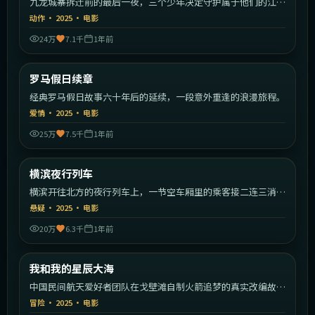
九龙城寨拆迁前的最后一夜，三个少年决定守护属于他们的江
湖。
动作
·
2025
·
电影
24万
7.1千
1年前
1:35:09
意大利
罗马假日续章
最新
经典罗马假日故事六十年后的延续，一段意外重逢的浪漫旅程。
爱情
·
2025
·
电影
25万
7.5千
1年前
1:37:19
日本
横滨夜行列车
最新
横滨开往北方的夜行列车上，一节空车厢里的乘客接二连三消
失。
悬疑
·
2025
·
电影
20万
6.3千
1年前
1:40:49
中国大陆
我和我的星辰大海
最新
中国民间航天爱好者团队在戈壁滩自制火箭追梦的真实改编故
事。
冒险
·
2025
·
电影