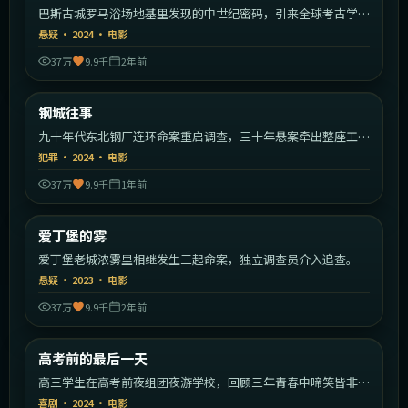
巴斯古城罗马浴场地基里发现的中世纪密码，引来全球考古学
家。
悬疑
·
2024
·
电影
37万
9.9千
2年前
1:39:20
中国大陆
钢城往事
热门
九十年代东北钢厂连环命案重启调查，三十年悬案牵出整座工业
城的秘密。
犯罪
·
2024
·
电影
37万
9.9千
1年前
1:53:50
英国
爱丁堡的雾
热门
爱丁堡老城浓雾里相继发生三起命案，独立调查员介入追查。
悬疑
·
2023
·
电影
37万
9.9千
2年前
2:31:13
中国大陆
高考前的最后一天
热门
高三学生在高考前夜组团夜游学校，回顾三年青春中啼笑皆非的
瞬间。
喜剧
·
2024
·
电影