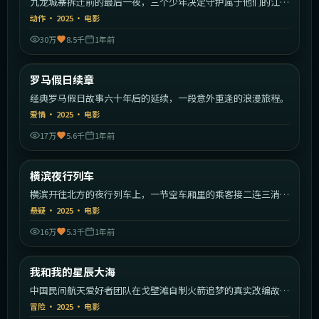
九龙城寨拆迁前的最后一夜，三个少年决定守护属于他们的江
湖。
动作
·
2025
·
电影
30万
8.5千
1年前
1:42:09
意大利
罗马假日续章
最新
经典罗马假日故事六十年后的延续，一段意外重逢的浪漫旅程。
爱情
·
2025
·
电影
17万
5.6千
1年前
1:30:19
日本
横滨夜行列车
最新
横滨开往北方的夜行列车上，一节空车厢里的乘客接二连三消
失。
悬疑
·
2025
·
电影
16万
5.3千
1年前
2:19:49
中国大陆
我和我的星辰大海
最新
中国民间航天爱好者团队在戈壁滩自制火箭追梦的真实改编故
事。
冒险
·
2025
·
电影