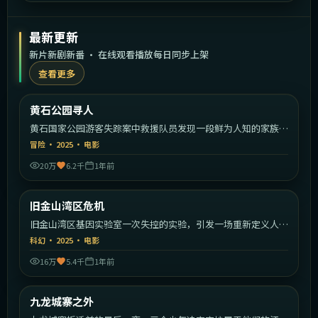
最新更新
新片新剧新番 · 在线观看播放每日同步上架
查看更多
1:45:30
美国
黄石公园寻人
最新
黄石国家公园游客失踪案中救援队员发现一段鲜为人知的家族秘
密。
冒险
·
2025
·
电影
20万
6.2千
1年前
2:04:39
美国
旧金山湾区危机
最新
旧金山湾区基因实验室一次失控的实验，引发一场重新定义人类
的危机。
科幻
·
2025
·
电影
16万
5.4千
1年前
2:23:26
中国香港
九龙城寨之外
最新