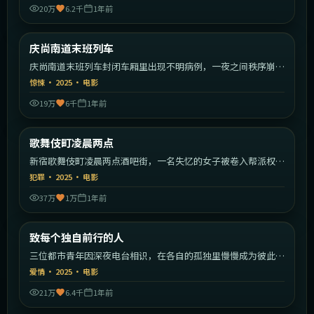
20万
6.2千
1年前
2:22:55
韩国
庆尚南道末班列车
最新
庆尚南道末班列车封闭车厢里出现不明病例，一夜之间秩序崩
塌。
惊悚
·
2025
·
电影
19万
6千
1年前
2:00:59
日本
歌舞伎町凌晨两点
最新
新宿歌舞伎町凌晨两点酒吧街，一名失忆的女子被卷入帮派权力
斗争。
犯罪
·
2025
·
电影
37万
1万
1年前
2:07:23
中国大陆
致每个独自前行的人
最新
三位都市青年因深夜电台相识，在各自的孤独里慢慢成为彼此的
灯塔。
爱情
·
2025
·
电影
21万
6.4千
1年前
2:07:22