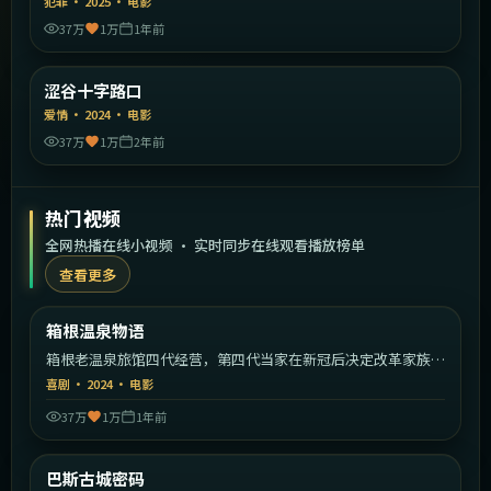
犯罪
·
2025
·
电影
37万
1万
1年前
1:36:34
日本
涩谷十字路口
精选
爱情
·
2024
·
电影
37万
1万
2年前
热门视频
全网热播在线小视频 · 实时同步在线观看播放榜单
查看更多
2:11:02
日本
箱根温泉物语
热门
箱根老温泉旅馆四代经营，第四代当家在新冠后决定改革家族传
统。
喜剧
·
2024
·
电影
37万
1万
1年前
1:42:47
英国
巴斯古城密码
热门