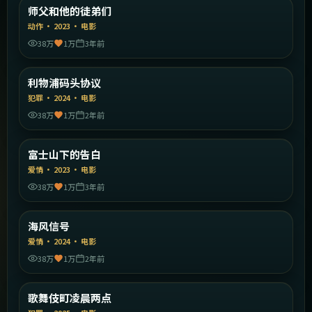
中国香港
师父和他的徒弟们
精选
动作
·
2023
·
电影
38万
1万
3年前
2:14:43
英国
利物浦码头协议
精选
犯罪
·
2024
·
电影
38万
1万
2年前
2:04:44
日本
富士山下的告白
精选
爱情
·
2023
·
电影
38万
1万
3年前
2:19:44
中国大陆
海风信号
精选
爱情
·
2024
·
电影
38万
1万
2年前
2:00:59
日本
歌舞伎町凌晨两点
精选