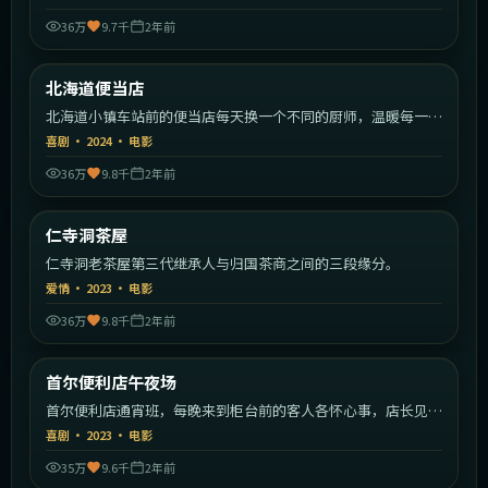
36万
9.7千
2年前
1:56:02
日本
北海道便当店
热门
北海道小镇车站前的便当店每天换一个不同的厨师，温暖每一个
赶车人。
喜剧
·
2024
·
电影
36万
9.8千
2年前
2:04:11
韩国
仁寺洞茶屋
热门
仁寺洞老茶屋第三代继承人与归国茶商之间的三段缘分。
爱情
·
2023
·
电影
36万
9.8千
2年前
2:00:12
韩国
首尔便利店午夜场
热门
首尔便利店通宵班，每晚来到柜台前的客人各怀心事，店长见证
人间百态。
喜剧
·
2023
·
电影
35万
9.6千
2年前