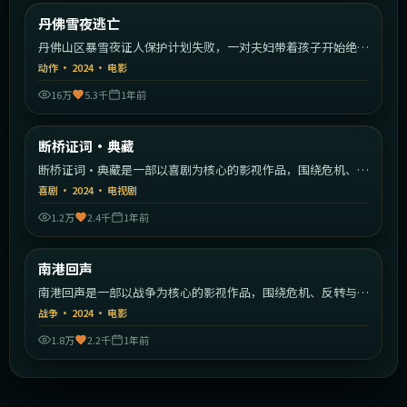
美国
丹佛雪夜逃亡
最新
丹佛山区暴雪夜证人保护计划失败，一对夫妇带着孩子开始绝命
逃亡。
动作
·
2024
·
电影
16万
5.3千
1年前
1:39:26
美国
断桥证词·典藏
最新
断桥证词·典藏是一部以喜剧为核心的影视作品，围绕危机、反
转与人物成长展开，整体节奏紧凑，值得推荐观看。
喜剧
·
2024
·
电视剧
1.2万
2.4千
1年前
1:53:41
日本
南港回声
最新
南港回声是一部以战争为核心的影视作品，围绕危机、反转与人
物成长展开，整体节奏紧凑，值得推荐观看。
战争
·
2024
·
电影
1.8万
2.2千
1年前