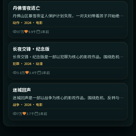
美国
丹佛雪夜逃亡
最新
丹佛山区暴雪夜证人保护计划失败，一对夫妇带着孩子开始绝命
逃亡。
动作
·
2024
·
电影
37万
9.9千
1年前
2:11:48
中国香港
长夜交锋·纪念版
最新
长夜交锋·纪念版是一部以犯罪为核心的影视作品，围绕危机、
反转与人物成长展开，整体节奏紧凑，值得推荐观看。
犯罪
·
2024
·
动漫
3.8万
3.4千
1年前
1:24:18
日本
迷城回声
最新
迷城回声是一部以战争为核心的影视作品，围绕危机、反转与人
物成长展开，整体节奏紧凑，值得推荐观看。
战争
·
2024
·
电影
7万
3.7千
1年前