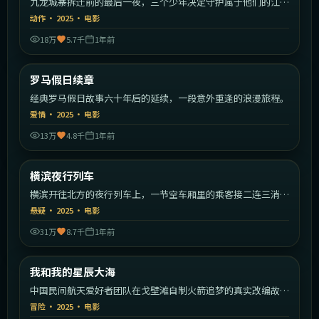
九龙城寨拆迁前的最后一夜，三个少年决定守护属于他们的江
湖。
动作
·
2025
·
电影
18万
5.7千
1年前
2:00:09
意大利
罗马假日续章
最新
经典罗马假日故事六十年后的延续，一段意外重逢的浪漫旅程。
爱情
·
2025
·
电影
13万
4.8千
1年前
1:57:19
日本
横滨夜行列车
最新
横滨开往北方的夜行列车上，一节空车厢里的乘客接二连三消
失。
悬疑
·
2025
·
电影
31万
8.7千
1年前
2:23:49
中国大陆
我和我的星辰大海
最新
中国民间航天爱好者团队在戈壁滩自制火箭追梦的真实改编故
事。
冒险
·
2025
·
电影