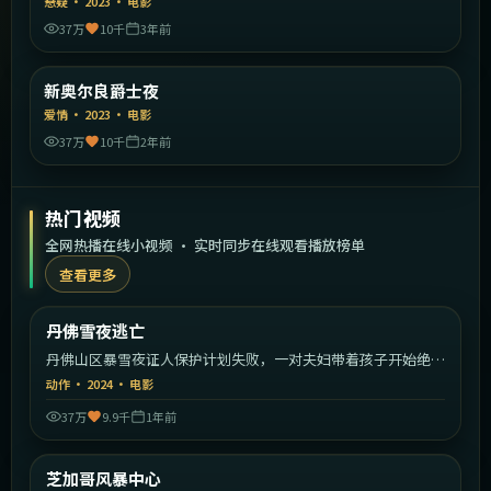
悬疑
·
2023
·
电影
37万
10千
3年前
1:51:30
美国
新奥尔良爵士夜
精选
爱情
·
2023
·
电影
37万
10千
2年前
热门视频
全网热播在线小视频 · 实时同步在线观看播放榜单
查看更多
2:20:22
美国
丹佛雪夜逃亡
热门
丹佛山区暴雪夜证人保护计划失败，一对夫妇带着孩子开始绝命
逃亡。
动作
·
2024
·
电影
37万
9.9千
1年前
2:03:18
美国
芝加哥风暴中心
热门