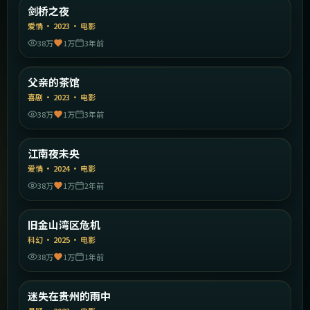
英国
剑桥之夜
精选
爱情
·
2023
·
电影
38万
1万
3年前
2:05:43
中国大陆
父亲的茶馆
精选
喜剧
·
2023
·
电影
38万
1万
3年前
2:03:24
韩国
江南夜未央
精选
爱情
·
2024
·
电影
38万
1万
2年前
2:08:39
美国
旧金山湾区危机
精选
科幻
·
2025
·
电影
38万
1万
1年前
2:19:26
中国大陆
迷失在贵州的雨中
精选