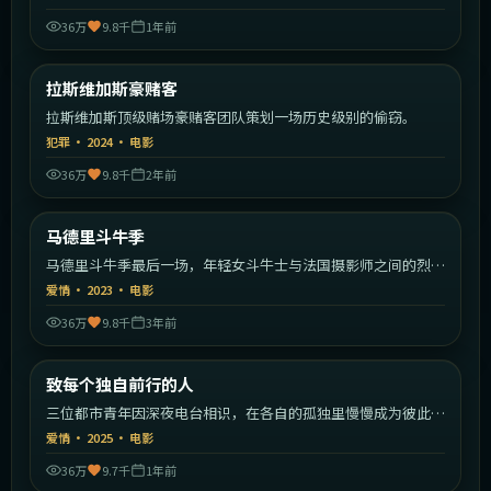
36万
9.8千
1年前
1:56:50
美国
拉斯维加斯豪赌客
热门
拉斯维加斯顶级赌场豪赌客团队策划一场历史级别的偷窃。
犯罪
·
2024
·
电影
36万
9.8千
2年前
2:18:40
西班牙
马德里斗牛季
热门
马德里斗牛季最后一场，年轻女斗牛士与法国摄影师之间的烈日
恋曲。
爱情
·
2023
·
电影
36万
9.8千
3年前
2:11:23
中国大陆
致每个独自前行的人
热门
三位都市青年因深夜电台相识，在各自的孤独里慢慢成为彼此的
灯塔。
爱情
·
2025
·
电影
36万
9.7千
1年前