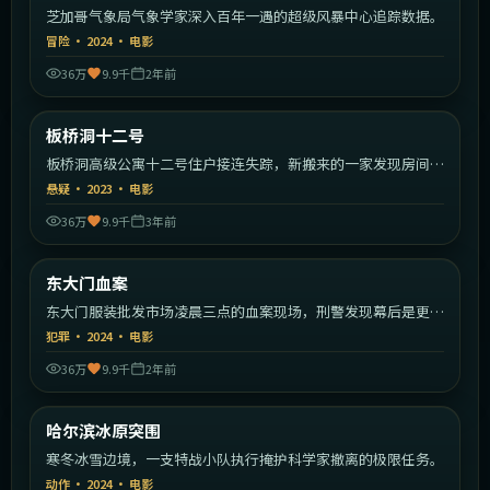
芝加哥气象局气象学家深入百年一遇的超级风暴中心追踪数据。
冒险
·
2024
·
电影
36万
9.9千
2年前
2:04:40
韩国
板桥洞十二号
热门
板桥洞高级公寓十二号住户接连失踪，新搬来的一家发现房间里
藏着秘密。
悬疑
·
2023
·
电影
36万
9.9千
3年前
1:58:38
韩国
东大门血案
热门
东大门服装批发市场凌晨三点的血案现场，刑警发现幕后是更大
的黑色产业。
犯罪
·
2024
·
电影
36万
9.9千
2年前
1:56:39
中国大陆
哈尔滨冰原突围
热门
寒冬冰雪边境，一支特战小队执行掩护科学家撤离的极限任务。
动作
·
2024
·
电影