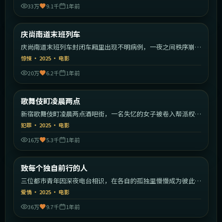
33万
9.1千
1年前
1:40:55
韩国
庆尚南道末班列车
最新
庆尚南道末班列车封闭车厢里出现不明病例，一夜之间秩序崩
塌。
惊悚
·
2025
·
电影
20万
6.2千
1年前
2:22:59
日本
歌舞伎町凌晨两点
最新
新宿歌舞伎町凌晨两点酒吧街，一名失忆的女子被卷入帮派权力
斗争。
犯罪
·
2025
·
电影
16万
5.3千
1年前
2:11:23
中国大陆
致每个独自前行的人
最新
三位都市青年因深夜电台相识，在各自的孤独里慢慢成为彼此的
灯塔。
爱情
·
2025
·
电影
36万
9.7千
1年前
2:20:22