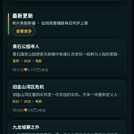
最新更新
新片新剧新番 · 在线观看播放每日同步上架
查看更多
1:33:30
美国
黄石公园寻人
最新
黄石国家公园游客失踪案中救援队员发现一段鲜为人知的家族秘
密。
冒险
·
2025
·
电影
17万
5.7千
1年前
2:08:39
美国
旧金山湾区危机
最新
旧金山湾区基因实验室一次失控的实验，引发一场重新定义人类
的危机。
科幻
·
2025
·
电影
38万
1万
1年前
2:26:26
中国香港
九龙城寨之外
最新