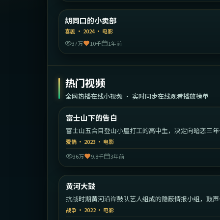
中国大
胡同口的小卖部
精选
喜剧
·
2024
·
电影
37万
10千
1年前
热门视频
全网热播在线小视频 · 实时同步在线观看播放榜单
2:09:
富士山下的告白
热门
富士山五合目登山小屋打工的高中生，决定向暗恋三年
学姐告白。
爱情
·
2023
·
电影
36万
9.8千
3年前
1:32:
中国
黄河大鼓
热门
抗战时期黄河沿岸鼓队艺人组成的隐蔽情报小组，鼓声
藏着一支军队的密码。
战争
·
2022
·
电影