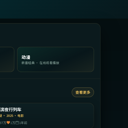
动漫
新番经典 · 在线观看播放
查看更多
1:57:19
日本
横滨夜行列车
精选
疑
·
2025
·
电影
37万
1万
1年前
1:56:02