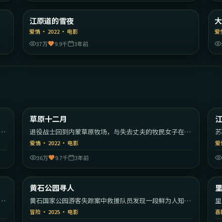
陆
韩国
江原道的雪夜
精选
爱情
·
2022
·
电影
爱
37万
9.9千
3年前
44
1:53:59
日本
中国大陆
草原十二月
热门
的
退役战士回到内蒙草原牧场，与失去丈夫的牧民女子在风
苏
雪中相互救赎。
的
爱情
·
2022
·
电影
爱
36万
9.7千
3年前
01
2:18:30
大陆
美国
黄石公园寻人
热门
里
黄石国家公园游客失踪案中救援队员发现一段鲜为人知的
里
家族秘密。
见
冒险
·
2025
·
电影
喜