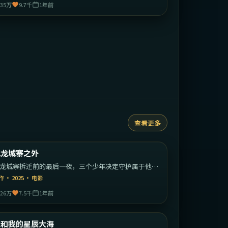
35万
9.7千
1年前
查看更多
1:36:26
中国香港
九龙城寨之外
最新
龙城寨拆迁前的最后一夜，三个少年决定守护属于他们
江湖。
作
·
2025
·
电影
26万
7.5千
1年前
2:05:49
中国大陆
我和我的星辰大海
最新