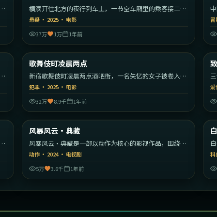
漫
横滨开往北方的夜行列车上，一节空车厢里的乘客接二连
中
三消失。
编
悬疑
·
2025
·
电影
冒
37万
1万
1年前
55
2:22:59
韩国
日本
歌舞伎町凌晨两点
最新
秩
新宿歌舞伎町凌晨两点酒吧街，一名失忆的女子被卷入帮
三
派权力斗争。
彼
犯罪
·
2025
·
电影
爱
32万
8.9千
1年前
22
2:45:45
美国
美国
风暴风云·典藏
最新
开
风暴风云·典藏是一部以动作为核心的影视作品，围绕危
白
机、反转与人物成长展开，整体节奏紧凑，值得推荐观
转
动作
·
2024
·
电视剧
科
看。
5万
3.6千
1年前