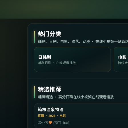
热门分类
韩剧、日剧、电影、综艺、动漫 · 在线小视频一站直
日韩剧
电影
韩剧日剧 · 在线观看播放
院线大
精选推荐
编辑精选 · 高分口碑在线小视频在线观看播放
1:45:
日
箱根温泉物语
精选
喜剧
·
2024
·
电影
37万
1万
1年前
2:17: