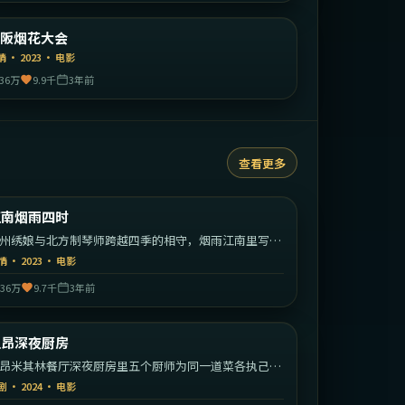
日本
大阪烟花大会
精选
情
·
2023
·
电影
36万
9.9千
3年前
查看更多
1:46:23
中国大陆
江南烟雨四时
热门
州绣娘与北方制琴师跨越四季的相守，烟雨江南里写就
东方爱情。
情
·
2023
·
电影
36万
9.7千
3年前
1:33:29
法国
里昂深夜厨房
热门
昂米其林餐厅深夜厨房里五个厨师为同一道菜各执己
。
剧
·
2024
·
电影