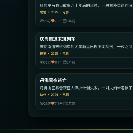
经典罗马假日故事六十年后的延续，一段意外重逢的浪
旅程。
爱情
·
2025
·
电影
26万
7.5千
1年前
2:10:
庆尚南道末班列车
最新
庆尚南道末班列车封闭车厢里出现不明病例，一夜之间
序崩塌。
惊悚
·
2025
·
电影
31万
8.7千
1年前
1:50:
丹佛雪夜逃亡
最新
丹佛山区暴雪夜证人保护计划失败，一对夫妇带着孩子
始绝命逃亡。
动作
·
2024
·
电影
26万
7.7千
1年前