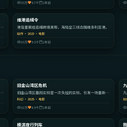
35万
9.7千
1年前
33
2:14:16
香港
中国香港
维港追缉令
热门
式
港岛重案组追缉跨境黑帮，海陆空三线合围维多利亚港。
动作
·
2023
·
电影
35万
9.5千
2年前
30
1:47:39
美国
美国
旧金山湾区危机
最新
的
旧金山湾区基因实验室一次失控的实验，引发一场重新定
九
义人类的危机。
的
科幻
·
2025
·
电影
动
32万
8.9千
1年前
09
1:57:19
大利
日本
横滨夜行列车
最新