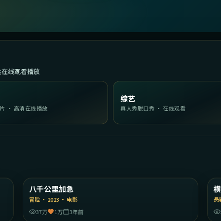
达在线观看播放
综艺
片 · 高清在线播放
真人秀脱口秀 · 在线观看
02
2:09:57
本
中国大陆
八千公里加急
精选
冒险
·
2023
·
电影
悬
37万
1万
3年前
24
1:56:59