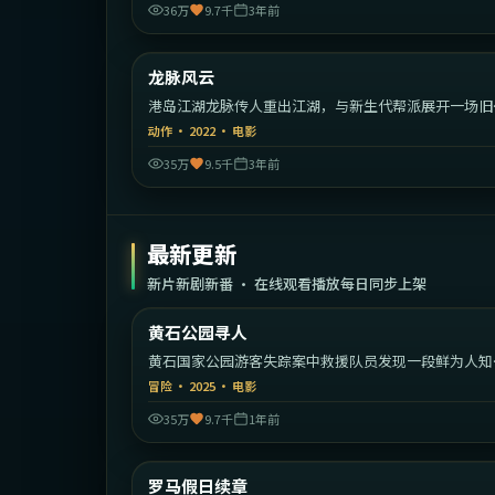
36万
9.7千
3年前
2:28:
中国
龙脉风云
热门
港岛江湖龙脉传人重出江湖，与新生代帮派展开一场旧
较量。
动作
·
2022
·
电影
35万
9.5千
3年前
最新更新
新片新剧新番 · 在线观看播放每日同步上架
2:18:
黄石公园寻人
最新
黄石国家公园游客失踪案中救援队员发现一段鲜为人知
家族秘密。
冒险
·
2025
·
电影
35万
9.7千
1年前
1:51:
意
罗马假日续章
最新