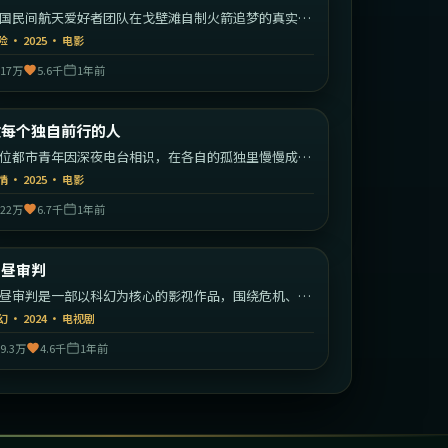
国民间航天爱好者团队在戈壁滩自制火箭追梦的真实改
故事。
险
·
2025
·
电影
17万
5.6千
1年前
2:19:23
中国大陆
致每个独自前行的人
最新
位都市青年因深夜电台相识，在各自的孤独里慢慢成为
此的灯塔。
情
·
2025
·
电影
22万
6.7千
1年前
1:53:34
英国
白昼审判
最新
昼审判是一部以科幻为核心的影视作品，围绕危机、反
与人物成长展开，整体节奏紧凑，值得推荐观看。
幻
·
2024
·
电视剧
9.3万
4.6千
1年前