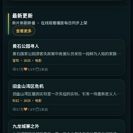
最新更新
新片新剧新番 · 在线观看播放每日同步上架
查看更多
2:07:30
美国
黄石公园寻人
最新
黄石国家公园游客失踪案中救援队员发现一段鲜为人知的家族秘
密。
冒险
·
2025
·
电影
17万
5.6千
1年前
1:43:39
美国
旧金山湾区危机
最新
旧金山湾区基因实验室一次失控的实验，引发一场重新定义人类
的危机。
科幻
·
2025
·
电影
27万
7.8千
1年前
2:08:26
中国香港
九龙城寨之外
最新