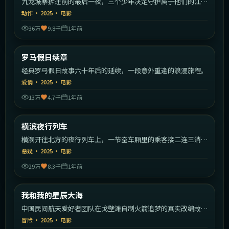
九龙城寨拆迁前的最后一夜，三个少年决定守护属于他们的江
湖。
动作
·
2025
·
电影
36万
9.8千
1年前
2:20:09
意大利
罗马假日续章
最新
经典罗马假日故事六十年后的延续，一段意外重逢的浪漫旅程。
爱情
·
2025
·
电影
13万
4.7千
1年前
1:48:19
日本
横滨夜行列车
最新
横滨开往北方的夜行列车上，一节空车厢里的乘客接二连三消
失。
悬疑
·
2025
·
电影
29万
8.3千
1年前
1:42:49
中国大陆
我和我的星辰大海
最新
中国民间航天爱好者团队在戈壁滩自制火箭追梦的真实改编故
事。
冒险
·
2025
·
电影