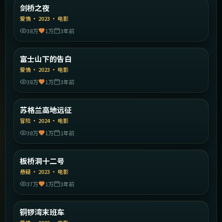
英国
剑桥之夜
精选
爱情
·
2023
·
电影
38万
1万
3年前
1:42:44
日本
富士山下的告白
精选
爱情
·
2023
·
电影
38万
1万
3年前
1:58:35
英国
苏格兰高地远征
精选
冒险
·
2024
·
电影
38万
1万
1年前
1:40:40
韩国
板桥洞十二号
精选
悬疑
·
2023
·
电影
37万
1万
3年前
1:37:14
中国香港
铜锣湾末班车
精选