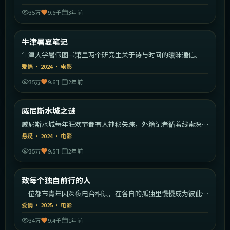
35万
9.6千
3年前
2:19:26
英国
牛津暑夏笔记
热门
牛津大学暑假图书馆里两个研究生关于诗与时间的暧昧通信。
爱情
·
2024
·
电影
35万
9.6千
2年前
2:18:16
意大利
威尼斯水城之谜
热门
威尼斯水城每年狂欢节都有人神秘失踪，外籍记者循着线索深入
运河。
悬疑
·
2024
·
电影
35万
9.5千
2年前
2:13:23
中国大陆
致每个独自前行的人
热门
三位都市青年因深夜电台相识，在各自的孤独里慢慢成为彼此的
灯塔。
爱情
·
2025
·
电影
34万
9.4千
1年前