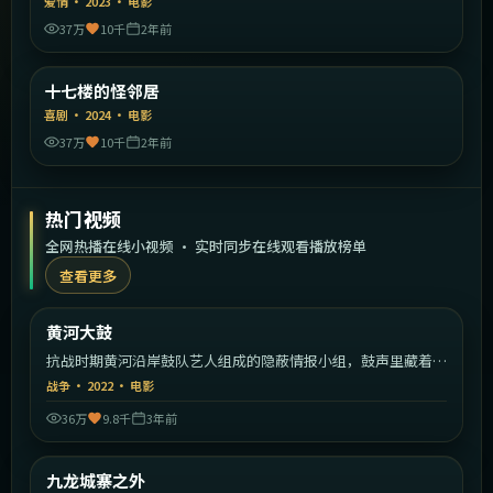
爱情
·
2023
·
电影
37万
10千
2年前
2:16:29
中国大陆
十七楼的怪邻居
精选
喜剧
·
2024
·
电影
37万
10千
2年前
热门视频
全网热播在线小视频 · 实时同步在线观看播放榜单
查看更多
1:32:01
中国大陆
黄河大鼓
热门
抗战时期黄河沿岸鼓队艺人组成的隐蔽情报小组，鼓声里藏着一
支军队的密码。
战争
·
2022
·
电影
36万
9.8千
3年前
2:08:26
中国香港
九龙城寨之外
热门