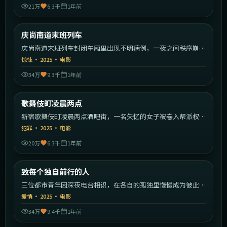
21万
6.3千
1年前
2:00:55
韩国
庆尚南道末班列车
最新
庆尚南道末班列车封闭车厢里出现不明病例，一夜之间秩序崩
塌。
惊悚
·
2025
·
电影
34万
9.3千
1年前
1:46:59
日本
歌舞伎町凌晨两点
最新
新宿歌舞伎町凌晨两点酒吧街，一名失忆的女子被卷入帮派权力
斗争。
犯罪
·
2025
·
电影
20万
6.3千
1年前
2:13:23
中国大陆
致每个独自前行的人
最新
三位都市青年因深夜电台相识，在各自的孤独里慢慢成为彼此的
灯塔。
爱情
·
2025
·
电影
34万
9.4千
1年前
2:23:22