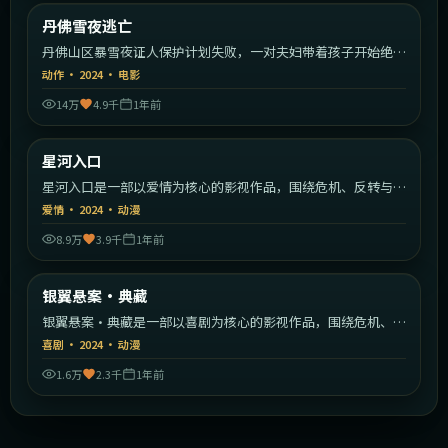
美国
丹佛雪夜逃亡
最新
丹佛山区暴雪夜证人保护计划失败，一对夫妇带着孩子开始绝命
逃亡。
动作
·
2024
·
电影
14万
4.9千
1年前
2:29:36
日本
星河入口
最新
星河入口是一部以爱情为核心的影视作品，围绕危机、反转与人
物成长展开，整体节奏紧凑，值得推荐观看。
爱情
·
2024
·
动漫
8.9万
3.9千
1年前
1:47:19
韩国
银翼悬案·典藏
最新
银翼悬案·典藏是一部以喜剧为核心的影视作品，围绕危机、反
转与人物成长展开，整体节奏紧凑，值得推荐观看。
喜剧
·
2024
·
动漫
1.6万
2.3千
1年前