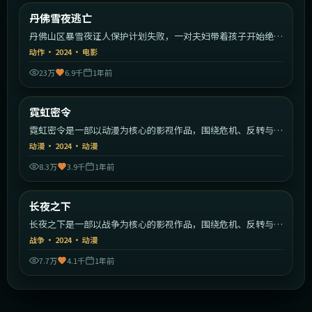
美国
丹佛雪夜逃亡
最新
丹佛山区暴雪夜证人保护计划失败，一对夫妇带着孩子开始绝命
逃亡。
动作
·
2024
·
电影
23万
6.9千
1年前
1:57:59
美国
霓虹密令
最新
霓虹密令是一部以动漫为核心的影视作品，围绕危机、反转与人
物成长展开，整体节奏紧凑，值得推荐观看。
动漫
·
2024
·
动漫
8.3万
3.9千
1年前
1:57:29
韩国
长夜之下
最新
长夜之下是一部以战争为核心的影视作品，围绕危机、反转与人
物成长展开，整体节奏紧凑，值得推荐观看。
战争
·
2024
·
动漫
7.7万
4.1千
1年前