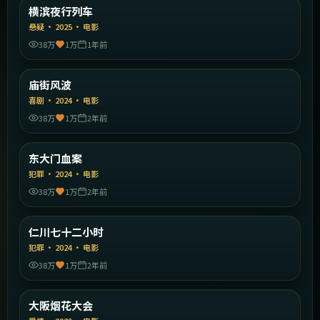
日本
横滨夜行列车
精选
悬疑
·
2025
·
电影
38万
1万
1年前
2:17:04
中国香港
庙街风波
精选
喜剧
·
2024
·
电影
38万
1万
2年前
1:49:38
韩国
东大门血案
精选
犯罪
·
2024
·
电影
38万
1万
2年前
1:42:21
韩国
仁川七十二小时
精选
犯罪
·
2024
·
电影
38万
1万
2年前
1:39:02
日本
大阪烟花大会
精选