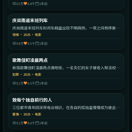
23万
6.8千
1年前
2:01:55
韩国
庆尚南道末班列车
最新
庆尚南道末班列车封闭车厢里出现不明病例，一夜之间秩序崩
塌。
惊悚
·
2025
·
电影
34万
9.3千
1年前
2:25:59
日本
歌舞伎町凌晨两点
最新
新宿歌舞伎町凌晨两点酒吧街，一名失忆的女子被卷入帮派权力
斗争。
犯罪
·
2025
·
电影
21万
6.5千
1年前
2:18:23
中国大陆
致每个独自前行的人
最新
三位都市青年因深夜电台相识，在各自的孤独里慢慢成为彼此的
灯塔。
爱情
·
2025
·
电影
31万
8.6千
1年前
2:10:22