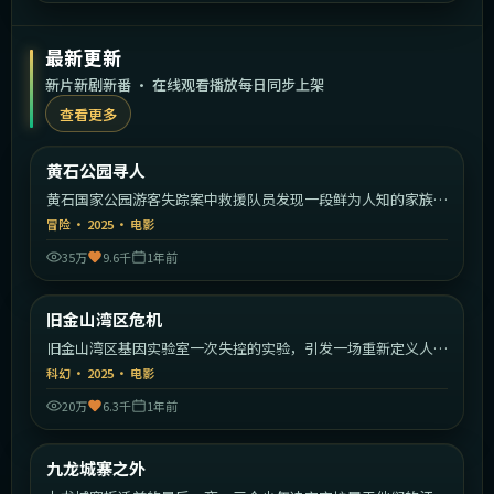
最新更新
新片新剧新番 · 在线观看播放每日同步上架
查看更多
1:59:30
美国
黄石公园寻人
最新
黄石国家公园游客失踪案中救援队员发现一段鲜为人知的家族秘
密。
冒险
·
2025
·
电影
35万
9.6千
1年前
1:31:39
美国
旧金山湾区危机
最新
旧金山湾区基因实验室一次失控的实验，引发一场重新定义人类
的危机。
科幻
·
2025
·
电影
20万
6.3千
1年前
2:21:26
中国香港
九龙城寨之外
最新