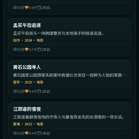
35万
9.6千
2年前
2:12:49
印度
孟买午后追逐
热门
孟买午后街头一场跨国警员与本地高手的极速追逐。
动作
·
2024
·
电影
35万
9.7千
1年前
1:59:30
美国
黄石公园寻人
热门
黄石国家公园游客失踪案中救援队员发现一段鲜为人知的家族秘
密。
冒险
·
2025
·
电影
35万
9.6千
1年前
2:02:59
韩国
江原道的雪夜
热门
江原道偏僻滑雪场的守夜人与暴雪夜走失的女游客的一夜长谈。
爱情
·
2022
·
电影
34万
9.4千
3年前