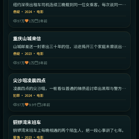
纽约深夜出租车司机连续三晚载到同一位女乘客，每次说同一句
话。
悬疑
·
2024
·
电影
37万
1万
2年前
1:41:08
中国大陆
重庆山城来信
热门
山城邮差送一封寄出三十年的信，沿途揭开三个家庭未曾说出口
的秘密。
悬疑
·
2023
·
电影
37万
1万
3年前
2:11:40
中国香港
尖沙咀凌晨四点
热门
凌晨四点的尖沙咀，一桩看似普通的赌债追讨牵出黑帮与警方的
暗战。
犯罪
·
2024
·
电影
37万
9.9千
2年前
1:35:14
中国香港
铜锣湾末班车
热门
铜锣湾末班车上每晚相遇的两个陌生人，把一段心事讲了七年。
爱情
·
2023
·
电影