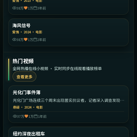
爱情
·
2023
·
电影
38万
1万
3年前
1:30:44
中国大陆
海风信号
精选
爱情
·
2024
·
电影
38万
1万
2年前
热门视频
全网热播在线小视频 · 实时同步在线观看播放榜单
查看更多
2:07:43
韩国
光化门事件薄
热门
光化门广场连续三个周末出现匿名抗议者，记者深入调查发现政
商秘密。
悬疑
·
2024
·
电影
37万
1万
1年前
1:45:02
美国
纽约深夜出租车
热门