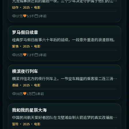
九龙城寨拆迁前的最后一夜，三个少年决定守护属于他们的江
湖。
动作
·
2025
·
电影
17万
5.5千
1年前
2:16:09
意大利
罗马假日续章
最新
经典罗马假日故事六十年后的延续，一段意外重逢的浪漫旅程。
爱情
·
2025
·
电影
25万
7.3千
1年前
2:23:19
日本
横滨夜行列车
最新
横滨开往北方的夜行列车上，一节空车厢里的乘客接二连三消
失。
悬疑
·
2025
·
电影
38万
1万
1年前
2:20:49
中国大陆
我和我的星辰大海
最新
中国民间航天爱好者团队在戈壁滩自制火箭追梦的真实改编故
事。
冒险
·
2025
·
电影