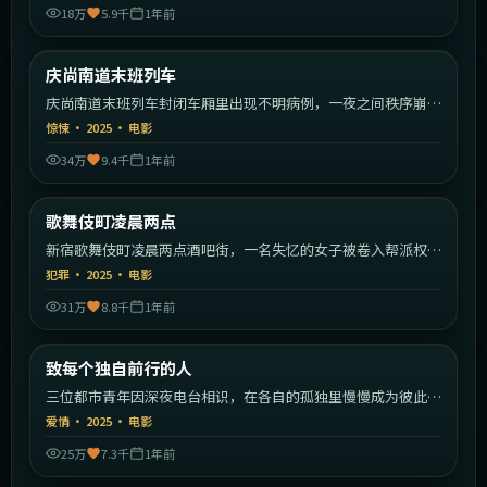
18万
5.9千
1年前
2:15:55
韩国
庆尚南道末班列车
最新
庆尚南道末班列车封闭车厢里出现不明病例，一夜之间秩序崩
塌。
惊悚
·
2025
·
电影
34万
9.4千
1年前
2:11:59
日本
歌舞伎町凌晨两点
最新
新宿歌舞伎町凌晨两点酒吧街，一名失忆的女子被卷入帮派权力
斗争。
犯罪
·
2025
·
电影
31万
8.8千
1年前
2:30:23
中国大陆
致每个独自前行的人
最新
三位都市青年因深夜电台相识，在各自的孤独里慢慢成为彼此的
灯塔。
爱情
·
2025
·
电影
25万
7.3千
1年前
2:08:22