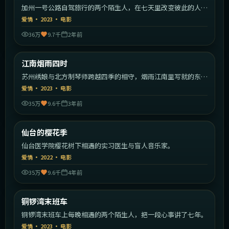
加州一号公路自驾旅行的两个陌生人，在七天里改变彼此的人生
方向。
爱情
·
2023
·
电影
36万
9.7千
2年前
1:50:23
中国大陆
江南烟雨四时
热门
苏州绣娘与北方制琴师跨越四季的相守，烟雨江南里写就的东方
爱情。
爱情
·
2023
·
电影
35万
9.6千
3年前
1:53:34
日本
仙台的樱花季
热门
仙台医学院樱花树下相遇的实习医生与盲人音乐家。
爱情
·
2022
·
电影
35万
9.6千
4年前
2:16:14
中国香港
铜锣湾末班车
热门
铜锣湾末班车上每晚相遇的两个陌生人，把一段心事讲了七年。
爱情
·
2023
·
电影