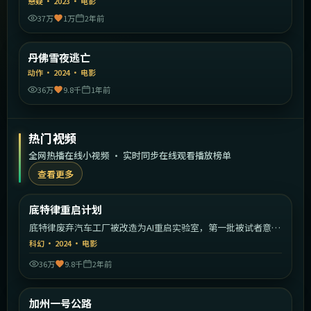
悬疑
·
2023
·
电影
37万
1万
2年前
2:08:22
美国
丹佛雪夜逃亡
精选
动作
·
2024
·
电影
36万
9.8千
1年前
热门视频
全网热播在线小视频 · 实时同步在线观看播放榜单
查看更多
2:18:54
美国
底特律重启计划
热门
底特律废弃汽车工厂被改造为AI重启实验室，第一批被试者意识
开始觉醒。
科幻
·
2024
·
电影
36万
9.8千
2年前
2:32:56
美国
加州一号公路
热门