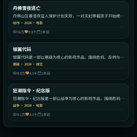
美国
丹佛雪夜逃亡
最新
丹佛山区暴雪夜证人保护计划失败，一对夫妇带着孩子开始绝命
逃亡。
动作
·
2024
·
电影
36万
9.8千
1年前
1:57:06
英国
银翼代码
最新
银翼代码是一部以悬疑为核心的影视作品，围绕危机、反转与人
物成长展开，整体节奏紧凑，值得推荐观看。
悬疑
·
2024
·
综艺
8.8万
4.5千
1年前
2:23:30
英国
狂潮指令·纪念版
最新
狂潮指令·纪念版是一部以战争为核心的影视作品，围绕危机、
反转与人物成长展开，整体节奏紧凑，值得推荐观看。
战争
·
2024
·
电影
9.1万
4.3千
1年前