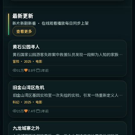
最新更新
新片新剧新番 · 在线观看播放每日同步上架
查看更多
2:11:30
美国
黄石公园寻人
最新
黄石国家公园游客失踪案中救援队员发现一段鲜为人知的家族秘
密。
冒险
·
2025
·
电影
31万
8.8千
1年前
1:40:39
美国
旧金山湾区危机
最新
旧金山湾区基因实验室一次失控的实验，引发一场重新定义人类
的危机。
科幻
·
2025
·
电影
25万
7.4千
1年前
2:16:26
中国香港
九龙城寨之外
最新