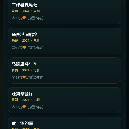
英国
牛津暑夏笔记
精选
爱情
·
2024
·
电影
38万
1万
2年前
2:16:56
法国
马赛港旧船坞
精选
悬疑
·
2024
·
电影
38万
1万
2年前
2:17:40
西班牙
马德里斗牛季
精选
爱情
·
2023
·
电影
38万
1万
3年前
1:52:22
中国香港
旺角茶餐厅
精选
喜剧
·
2024
·
电影
38万
1万
2年前
1:49:50
英国
爱丁堡的雾
精选