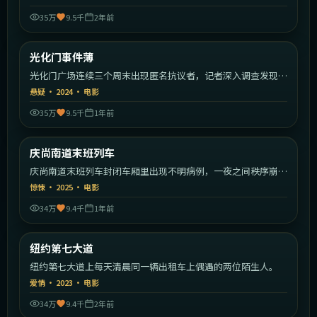
35万
9.5千
2年前
2:09:43
韩国
光化门事件薄
热门
光化门广场连续三个周末出现匿名抗议者，记者深入调查发现政
商秘密。
悬疑
·
2024
·
电影
35万
9.5千
1年前
2:15:55
韩国
庆尚南道末班列车
热门
庆尚南道末班列车封闭车厢里出现不明病例，一夜之间秩序崩
塌。
惊悚
·
2025
·
电影
34万
9.4千
1年前
1:42:40
美国
纽约第七大道
热门
纽约第七大道上每天清晨同一辆出租车上偶遇的两位陌生人。
爱情
·
2023
·
电影
34万
9.4千
2年前