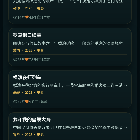
九龙城寨拆迁前的最后一夜，三个少年决定守护属于他们的江
湖。
动作
·
2025
·
电影
14万
4.9千
1年前
1:50:09
意大利
罗马假日续章
最新
经典罗马假日故事六十年后的延续，一段意外重逢的浪漫旅程。
爱情
·
2025
·
电影
25万
7.3千
1年前
1:38:19
日本
横滨夜行列车
最新
横滨开往北方的夜行列车上，一节空车厢里的乘客接二连三消
失。
悬疑
·
2025
·
电影
32万
9千
1年前
2:13:49
中国大陆
我和我的星辰大海
最新
中国民间航天爱好者团队在戈壁滩自制火箭追梦的真实改编故
事。
冒险
·
2025
·
电影