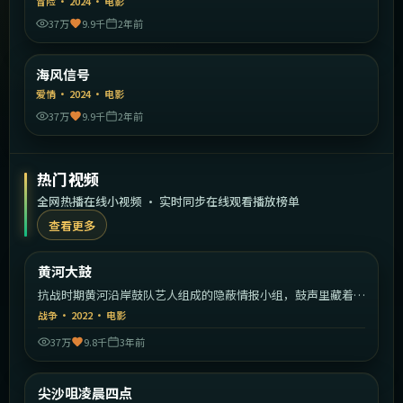
冒险
·
2024
·
电影
37万
9.9千
2年前
1:39:44
中国大陆
海风信号
精选
爱情
·
2024
·
电影
37万
9.9千
2年前
热门视频
全网热播在线小视频 · 实时同步在线观看播放榜单
查看更多
2:02:01
中国大陆
黄河大鼓
热门
抗战时期黄河沿岸鼓队艺人组成的隐蔽情报小组，鼓声里藏着一
支军队的密码。
战争
·
2022
·
电影
37万
9.8千
3年前
2:01:40
中国香港
尖沙咀凌晨四点
热门