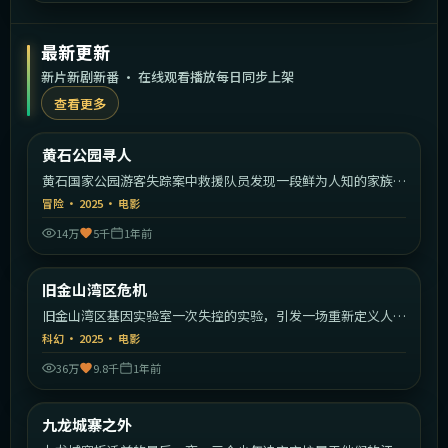
最新更新
新片新剧新番 · 在线观看播放每日同步上架
查看更多
2:13:30
美国
黄石公园寻人
最新
黄石国家公园游客失踪案中救援队员发现一段鲜为人知的家族秘
密。
冒险
·
2025
·
电影
14万
5千
1年前
1:38:39
美国
旧金山湾区危机
最新
旧金山湾区基因实验室一次失控的实验，引发一场重新定义人类
的危机。
科幻
·
2025
·
电影
36万
9.8千
1年前
2:04:26
中国香港
九龙城寨之外
最新