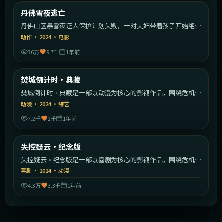
美国
丹佛雪夜逃亡
最新
丹佛山区暴雪夜证人保护计划失败，一对夫妇带着孩子开始绝命
逃亡。
动作
·
2024
·
电影
36万
9.7千
1年前
1:47:10
韩国
焚城倒计时·典藏
最新
焚城倒计时·典藏是一部以动漫为核心的影视作品，围绕危机、
反转与人物成长展开，整体节奏紧凑，值得推荐观看。
动漫
·
2024
·
综艺
7.2千
2千
1年前
1:41:50
英国
失控疑云·纪念版
最新
失控疑云·纪念版是一部以喜剧为核心的影视作品，围绕危机、
反转与人物成长展开，整体节奏紧凑，值得推荐观看。
喜剧
·
2024
·
动漫
4.3万
3.3千
1年前