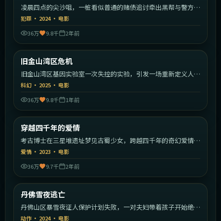
凌晨四点的尖沙咀，一桩看似普通的赌债追讨牵出黑帮与警方的
暗战。
犯罪
·
2024
·
电影
36万
9.8千
2年前
1:38:39
美国
旧金山湾区危机
热门
旧金山湾区基因实验室一次失控的实验，引发一场重新定义人类
的危机。
科幻
·
2025
·
电影
36万
9.8千
1年前
2:05:29
中国大陆
穿越四千年的爱情
热门
考古博士在三星堆遗址梦见古蜀少女，跨越四千年的奇幻爱情就
此展开。
爱情
·
2023
·
电影
36万
9.7千
2年前
1:44:22
美国
丹佛雪夜逃亡
热门
丹佛山区暴雪夜证人保护计划失败，一对夫妇带着孩子开始绝命
逃亡。
动作
·
2024
·
电影