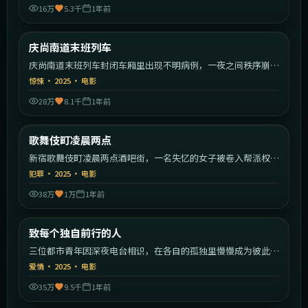
16万
5.3千
1年前
1:38:55
韩国
庆尚南道末班列车
最新
庆尚南道末班列车封闭车厢里出现不明病例，一夜之间秩序崩
塌。
惊悚
·
2025
·
电影
28万
8.1千
1年前
1:50:59
日本
歌舞伎町凌晨两点
最新
新宿歌舞伎町凌晨两点酒吧街，一名失忆的女子被卷入帮派权力
斗争。
犯罪
·
2025
·
电影
38万
1万
1年前
2:29:23
中国大陆
致每个独自前行的人
最新
三位都市青年因深夜电台相识，在各自的孤独里慢慢成为彼此的
灯塔。
爱情
·
2025
·
电影
35万
9.5千
1年前
1:44:22