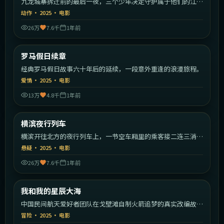
九龙城寨拆迁前的最后一夜，三个少年决定守护属于他们的江
湖。
动作
·
2025
·
电影
26万
7.6千
1年前
2:17:09
意大利
罗马假日续章
最新
经典罗马假日故事六十年后的延续，一段意外重逢的浪漫旅程。
爱情
·
2025
·
电影
13万
4.8千
1年前
1:38:19
日本
横滨夜行列车
最新
横滨开往北方的夜行列车上，一节空车厢里的乘客接二连三消
失。
悬疑
·
2025
·
电影
26万
7.6千
1年前
2:14:49
中国大陆
我和我的星辰大海
最新
中国民间航天爱好者团队在戈壁滩自制火箭追梦的真实改编故
事。
冒险
·
2025
·
电影