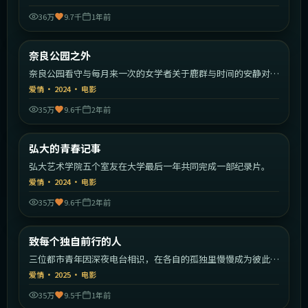
36万
9.7千
1年前
1:41:16
日本
奈良公园之外
热门
奈良公园看守与每月来一次的女学者关于鹿群与时间的安静对
话。
爱情
·
2024
·
电影
35万
9.6千
2年前
2:24:31
韩国
弘大的青春记事
热门
弘大艺术学院五个室友在大学最后一年共同完成一部纪录片。
爱情
·
2024
·
电影
35万
9.6千
2年前
2:29:23
中国大陆
致每个独自前行的人
热门
三位都市青年因深夜电台相识，在各自的孤独里慢慢成为彼此的
灯塔。
爱情
·
2025
·
电影
35万
9.5千
1年前