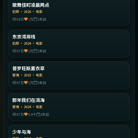
日本
歌舞伎町凌晨两点
精选
犯罪
·
2025
·
电影
38万
1万
1年前
2:03:17
日本
东京湾岸线
精选
犯罪
·
2024
·
电影
37万
1万
1年前
1:58:31
法国
普罗旺斯薰衣草
精选
爱情
·
2023
·
电影
37万
1万
3年前
1:52:15
中国大陆
那年我们在洱海
精选
爱情
·
2024
·
电影
37万
9.9千
2年前
2:31:27
中国大陆
少年与海
精选