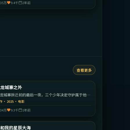
35万
9.4千
2年前
查看更多
1:53:26
中国香港
九龙城寨之外
最新
龙城寨拆迁前的最后一夜，三个少年决定守护属于他们
江湖。
作
·
2025
·
电影
34万
9.3千
1年前
1:52:49
中国大陆
我和我的星辰大海
最新