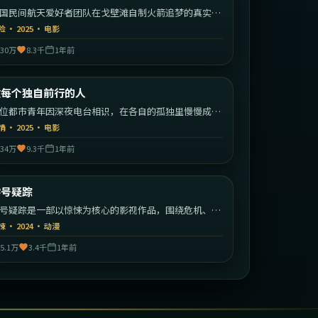
国民间航天爱好者团队在戈壁滩自制火箭追梦的真实改
故事。
险
·
2025
·
电影
30万
8.3千
1年前
1:52:23
中国大陆
致每个独自前行的人
最新
位都市青年因深夜电台相识，在各自的孤独里慢慢成为
此的灯塔。
情
·
2025
·
电影
34万
9.3千
1年前
1:52:35
英国
零号疑踪
最新
号疑踪是一部以惊悚为核心的影视作品，围绕危机、反
与人物成长展开，整体节奏紧凑，值得推荐观看。
悚
·
2024
·
动漫
5.1万
3.4千
1年前