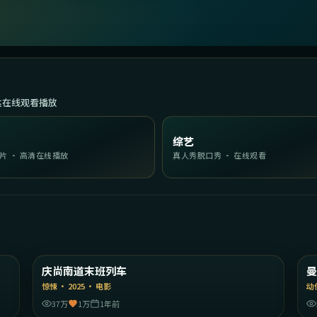
达在线观看播放
综艺
片 · 高清在线播放
真人秀脱口秀 · 在线观看
23
2:14:55
陆
韩国
庆尚南道末班列车
精选
惊悚
·
2025
·
电影
动
37万
1万
1年前
02
2:29:03