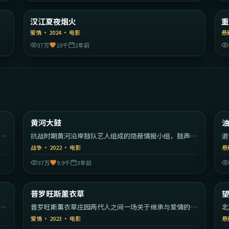
港
韩国
汉江夏夜烟火
精选
爱情
·
2024
·
电影
悬
37万
10千
2年前
39
1:42:01
美国
中国大陆
黄河大鼓
热门
定
抗战时期黄河沿岸鼓队艺人组成的隐蔽情报小组，鼓声里
退
藏着一支军队的密码。
旧
战争
·
2022
·
电影
悬
37万
9.9千
3年前
22
1:42:31
美国
法国
普罗旺斯薰衣草
热门
开
普罗旺斯薰衣草庄园两代人之间一场关于继承与爱情的安
北
静较量。
交
爱情
·
2023
·
电影
悬