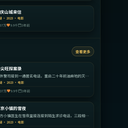
中国大陆
重庆山城来信
精选
疑
·
2023
·
电影
37万
9.9千
3年前
查看更多
1:56:17
中国香港
油尖旺探案录
热门
休警司接到一通匿名电话，重启二十年前油麻地的灭门
案。
疑
·
2023
·
电影
37万
9.9千
3年前
2:00:32
中国大陆
望京小镇的雪夜
热门
方小镇医生在雪夜里接连接到陌生求诊电话，三段相互
织的案情逐渐拼出惊人真相。
疑
·
2023
·
电影