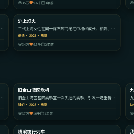
35万
9.6千
3年前
23
2:05:36
大陆
中国大陆
沪上灯火
热门
为
三代上海女性在同一栋石库门老宅中相继成长、相爱、告
别的年代故事。
爱情
·
2023
·
电影
34万
9.3千
2年前
30
2:06:39
美国
美国
旧金山湾区危机
最新
的
旧金山湾区基因实验室一次失控的实验，引发一场重新定
九
义人类的危机。
的
科幻
·
2025
·
电影
动
37万
10千
1年前
09
2:10:19
大利
日本
横滨夜行列车
最新