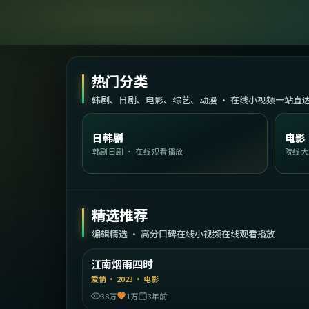
热门分类
韩剧、日剧、电影、综艺、动漫 · 在线小视频一站直
日韩剧
电影
韩剧日剧 · 在线观看播放
院线大
精选推荐
编辑精选 · 高分口碑在线小视频在线观看播放
2:22:
中国大
江南烟雨四时
精选
爱情
·
2023
·
电影
38万
1万
3年前
1:32: