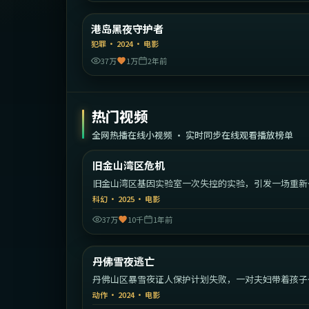
中国香
港岛黑夜守护者
精选
犯罪
·
2024
·
电影
37万
1万
2年前
热门视频
全网热播在线小视频 · 实时同步在线观看播放榜单
2:06:
旧金山湾区危机
热门
旧金山湾区基因实验室一次失控的实验，引发一场重新
义人类的危机。
科幻
·
2025
·
电影
37万
10千
1年前
2:25:
丹佛雪夜逃亡
热门
丹佛山区暴雪夜证人保护计划失败，一对夫妇带着孩子
始绝命逃亡。
动作
·
2024
·
电影