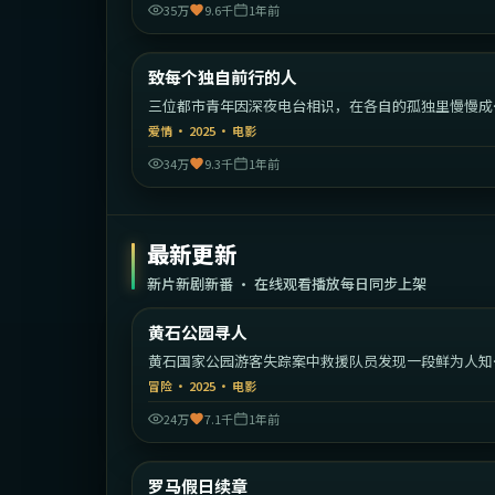
35万
9.6千
1年前
1:52:
中国
致每个独自前行的人
热门
三位都市青年因深夜电台相识，在各自的孤独里慢慢成
彼此的灯塔。
爱情
·
2025
·
电影
34万
9.3千
1年前
最新更新
新片新剧新番 · 在线观看播放每日同步上架
2:14:
黄石公园寻人
最新
黄石国家公园游客失踪案中救援队员发现一段鲜为人知
家族秘密。
冒险
·
2025
·
电影
24万
7.1千
1年前
1:34:
意
罗马假日续章
最新