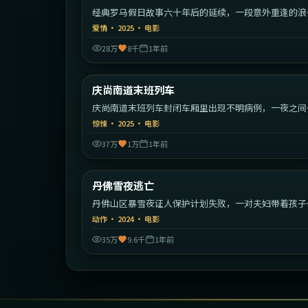
经典罗马假日故事六十年后的延续，一段意外重逢的浪
旅程。
爱情
·
2025
·
电影
28万
8千
1年前
2:14:
庆尚南道末班列车
最新
庆尚南道末班列车封闭车厢里出现不明病例，一夜之间
序崩塌。
惊悚
·
2025
·
电影
37万
1万
1年前
2:25:
丹佛雪夜逃亡
最新
丹佛山区暴雪夜证人保护计划失败，一对夫妇带着孩子
始绝命逃亡。
动作
·
2024
·
电影
35万
9.6千
1年前