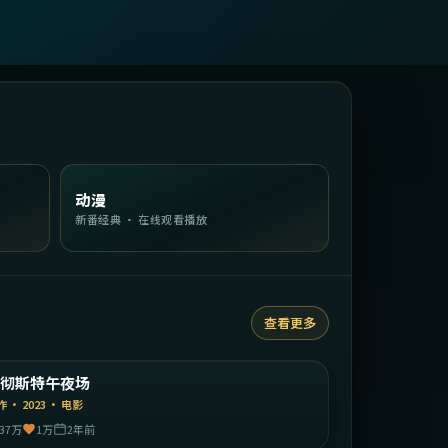
动漫
新番经典 · 在线观看播放
查看更多
1:37:23
英国
曼彻斯特午夜场
精选
作
·
2023
·
电影
37万
1万
2年前
1:51:08