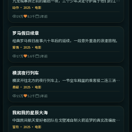
九龙城寨拆迁前的最后一夜，三个少年决定守护属于他们的江
湖。
动作
·
2025
·
电影
29万
8.3千
1年前
2:18:09
意大利
罗马假日续章
最新
经典罗马假日故事六十年后的延续，一段意外重逢的浪漫旅程。
爱情
·
2025
·
电影
17万
5.6千
1年前
2:06:19
日本
横滨夜行列车
最新
横滨开往北方的夜行列车上，一节空车厢里的乘客接二连三消
失。
悬疑
·
2025
·
电影
15万
5.2千
1年前
1:44:49
中国大陆
我和我的星辰大海
最新
中国民间航天爱好者团队在戈壁滩自制火箭追梦的真实改编故
事。
冒险
·
2025
·
电影