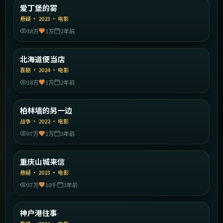
英国
爱丁堡的雾
精选
悬疑
·
2023
·
电影
38万
1万
2年前
2:01:02
日本
北海道便当店
精选
喜剧
·
2024
·
电影
38万
1万
2年前
2:28:51
德国
柏林墙的另一边
精选
战争
·
2022
·
电影
37万
1万
3年前
1:59:08
中国大陆
重庆山城来信
精选
悬疑
·
2023
·
电影
37万
10千
3年前
2:32:16
日本
神户港往事
精选