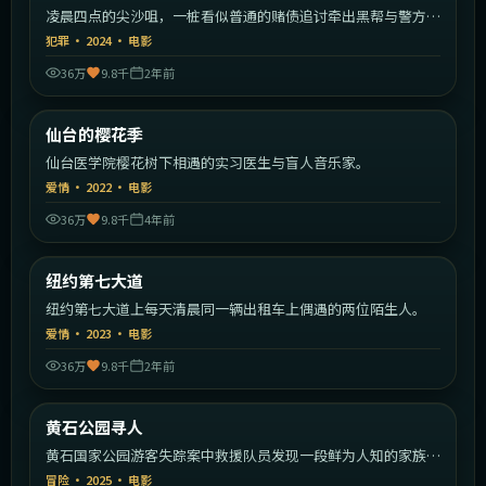
凌晨四点的尖沙咀，一桩看似普通的赌债追讨牵出黑帮与警方的
暗战。
犯罪
·
2024
·
电影
36万
9.8千
2年前
1:45:34
日本
仙台的樱花季
热门
仙台医学院樱花树下相遇的实习医生与盲人音乐家。
爱情
·
2022
·
电影
36万
9.8千
4年前
2:03:40
美国
纽约第七大道
热门
纽约第七大道上每天清晨同一辆出租车上偶遇的两位陌生人。
爱情
·
2023
·
电影
36万
9.8千
2年前
2:22:30
美国
黄石公园寻人
热门
黄石国家公园游客失踪案中救援队员发现一段鲜为人知的家族秘
密。
冒险
·
2025
·
电影