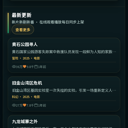
最新更新
新片新剧新番 · 在线观看播放每日同步上架
查看更多
2:22:30
美国
黄石公园寻人
最新
黄石国家公园游客失踪案中救援队员发现一段鲜为人知的家族秘
密。
冒险
·
2025
·
电影
36万
9.8千
1年前
1:36:39
美国
旧金山湾区危机
最新
旧金山湾区基因实验室一次失控的实验，引发一场重新定义人类
的危机。
科幻
·
2025
·
电影
27万
7.8千
1年前
1:56:26
中国香港
九龙城寨之外
最新