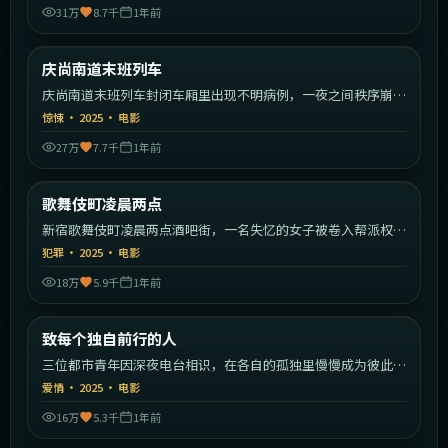
31万
8.7千
1年前
2:05:55
韩国
庆尚南道末班列车
最新
庆尚南道末班列车封闭车厢里出现不明病例，一夜之间秩序崩
塌。
惊悚
·
2025
·
电影
27万
7.7千
1年前
1:44:59
日本
歌舞伎町凌晨两点
最新
新宿歌舞伎町凌晨两点酒吧街，一名失忆的女子被卷入帮派权力
斗争。
犯罪
·
2025
·
电影
18万
5.9千
1年前
2:18:23
中国大陆
致每个独自前行的人
最新
三位都市青年因深夜电台相识，在各自的孤独里慢慢成为彼此的
灯塔。
爱情
·
2025
·
电影
16万
5.3千
1年前
2:18:22