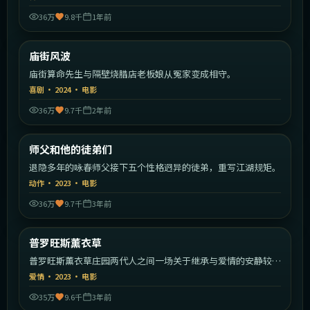
36万
9.8千
1年前
2:02:04
中国香港
庙街风波
热门
庙街算命先生与隔壁烧腊店老板娘从冤家变成相守。
喜剧
·
2024
·
电影
36万
9.7千
2年前
1:54:52
中国香港
师父和他的徒弟们
热门
退隐多年的咏春师父接下五个性格迥异的徒弟，重写江湖规矩。
动作
·
2023
·
电影
36万
9.7千
3年前
2:15:31
法国
普罗旺斯薰衣草
热门
普罗旺斯薰衣草庄园两代人之间一场关于继承与爱情的安静较
量。
爱情
·
2023
·
电影
35万
9.6千
3年前