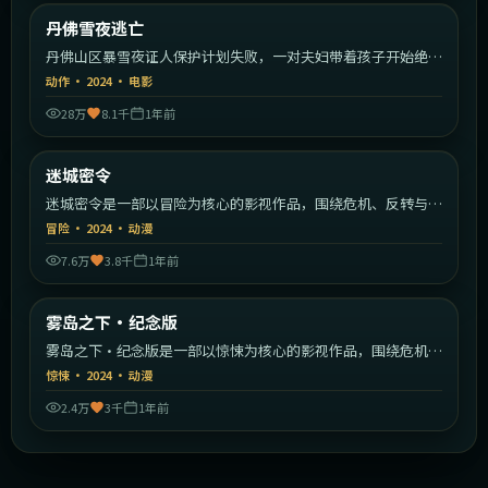
美国
丹佛雪夜逃亡
最新
丹佛山区暴雪夜证人保护计划失败，一对夫妇带着孩子开始绝命
逃亡。
动作
·
2024
·
电影
28万
8.1千
1年前
1:51:11
韩国
迷城密令
最新
迷城密令是一部以冒险为核心的影视作品，围绕危机、反转与人
物成长展开，整体节奏紧凑，值得推荐观看。
冒险
·
2024
·
动漫
7.6万
3.8千
1年前
1:51:31
英国
雾岛之下·纪念版
最新
雾岛之下·纪念版是一部以惊悚为核心的影视作品，围绕危机、
反转与人物成长展开，整体节奏紧凑，值得推荐观看。
惊悚
·
2024
·
动漫
2.4万
3千
1年前