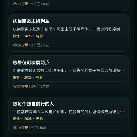
23万
6.9千
1年前
1:56:55
韩国
庆尚南道末班列车
最新
庆尚南道末班列车封闭车厢里出现不明病例，一夜之间秩序崩
塌。
惊悚
·
2025
·
电影
24万
7.2千
1年前
2:25:59
日本
歌舞伎町凌晨两点
最新
新宿歌舞伎町凌晨两点酒吧街，一名失忆的女子被卷入帮派权力
斗争。
犯罪
·
2025
·
电影
37万
9.9千
1年前
2:18:23
中国大陆
致每个独自前行的人
最新
三位都市青年因深夜电台相识，在各自的孤独里慢慢成为彼此的
灯塔。
爱情
·
2025
·
电影
19万
6千
1年前
1:53:22