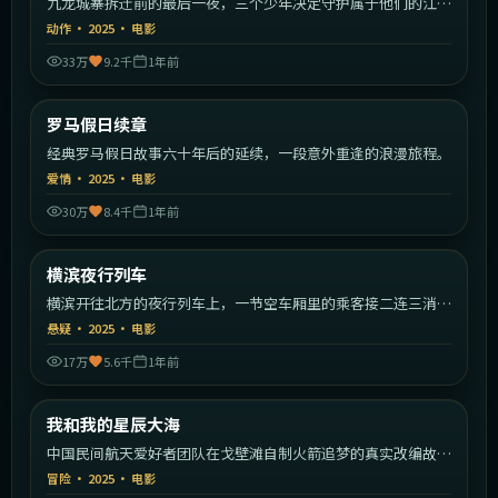
九龙城寨拆迁前的最后一夜，三个少年决定守护属于他们的江
湖。
动作
·
2025
·
电影
33万
9.2千
1年前
2:11:09
意大利
罗马假日续章
最新
经典罗马假日故事六十年后的延续，一段意外重逢的浪漫旅程。
爱情
·
2025
·
电影
30万
8.4千
1年前
1:31:19
日本
横滨夜行列车
最新
横滨开往北方的夜行列车上，一节空车厢里的乘客接二连三消
失。
悬疑
·
2025
·
电影
17万
5.6千
1年前
2:11:49
中国大陆
我和我的星辰大海
最新
中国民间航天爱好者团队在戈壁滩自制火箭追梦的真实改编故
事。
冒险
·
2025
·
电影