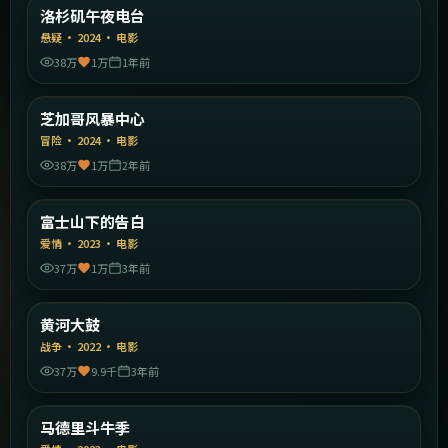
美国
洛杉矶午夜电台
精选
悬疑
·
2024
·
电影
38万
1万
1年前
1:54:18
美国
芝加哥风暴中心
精选
冒险
·
2024
·
电影
38万
1万
2年前
1:55:44
日本
富士山下的告白
精选
爱情
·
2023
·
电影
37万
1万
3年前
2:16:01
中国大陆
黄河大鼓
精选
战争
·
2022
·
电影
37万
9.9千
3年前
2:27:40
西班牙
马德里斗牛季
精选