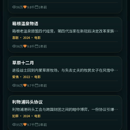
36万
9.8千
1年前
1:46:02
日本
箱根温泉物语
热门
箱根老温泉旅馆四代经营，第四代当家在新冠后决定改革家族传
统。
喜剧
·
2024
·
电影
36万
9.8千
1年前
2:27:59
中国大陆
草原十二月
热门
退役战士回到内蒙草原牧场，与失去丈夫的牧民女子在风雪中相
互救赎。
爱情
·
2022
·
电影
36万
9.7千
3年前
2:18:43
英国
利物浦码头协议
热门
利物浦港码头工会与跨国财团之间的暗中博弈，一份协议引爆全
城。
犯罪
·
2024
·
电影
35万
9.7千
2年前