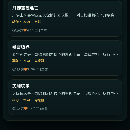
美国
丹佛雪夜逃亡
最新
丹佛山区暴雪夜证人保护计划失败，一对夫妇带着孩子开始绝命
逃亡。
动作
·
2024
·
电影
20万
6.4千
1年前
2:05:23
日本
暴雪边界
最新
暴雪边界是一部以喜剧为核心的影视作品，围绕危机、反转与人
物成长展开，整体节奏紧凑，值得推荐观看。
喜剧
·
2024
·
电视剧
8.3万
3.9千
1年前
2:25:08
日本
天际玩家
最新
天际玩家是一部以科幻为核心的影视作品，围绕危机、反转与人
物成长展开，整体节奏紧凑，值得推荐观看。
科幻
·
2024
·
电视剧
5.4万
3.7千
1年前