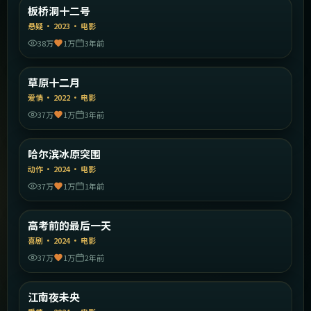
韩国
板桥洞十二号
精选
悬疑
·
2023
·
电影
38万
1万
3年前
2:06:59
中国大陆
草原十二月
精选
爱情
·
2022
·
电影
37万
1万
3年前
1:53:39
中国大陆
哈尔滨冰原突围
精选
动作
·
2024
·
电影
37万
1万
1年前
1:53:13
中国大陆
高考前的最后一天
精选
喜剧
·
2024
·
电影
37万
1万
2年前
2:13:24
韩国
江南夜未央
精选