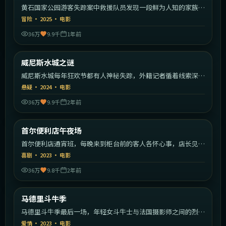
黄石国家公园游客失踪案中救援队员发现一段鲜为人知的家族秘
密。
冒险
·
2025
·
电影
36万
9.9千
1年前
1:51:16
意大利
威尼斯水城之谜
热门
威尼斯水城每年狂欢节都有人神秘失踪，外籍记者循着线索深入
运河。
悬疑
·
2024
·
电影
36万
9.9千
2年前
2:05:12
韩国
首尔便利店午夜场
热门
首尔便利店通宵班，每晚来到柜台前的客人各怀心事，店长见证
人间百态。
喜剧
·
2023
·
电影
36万
9.8千
2年前
2:28:40
西班牙
马德里斗牛季
热门
马德里斗牛季最后一场，年轻女斗牛士与法国摄影师之间的烈日
恋曲。
爱情
·
2023
·
电影