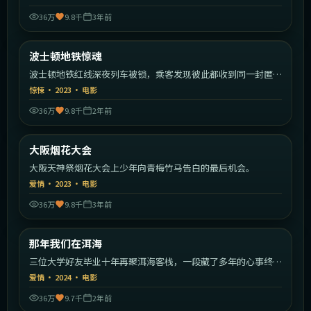
36万
9.8千
3年前
1:54:11
美国
波士顿地铁惊魂
热门
波士顿地铁红线深夜列车被锁，乘客发现彼此都收到同一封匿名
信。
惊悚
·
2023
·
电影
36万
9.8千
2年前
1:59:02
日本
大阪烟花大会
热门
大阪天神祭烟花大会上少年向青梅竹马告白的最后机会。
爱情
·
2023
·
电影
36万
9.8千
3年前
2:06:15
中国大陆
那年我们在洱海
热门
三位大学好友毕业十年再聚洱海客栈，一段藏了多年的心事终于
揭开。
爱情
·
2024
·
电影
36万
9.7千
2年前