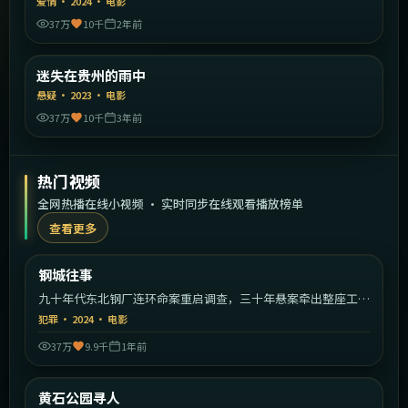
爱情
·
2024
·
电影
37万
10千
2年前
1:39:26
中国大陆
迷失在贵州的雨中
精选
悬疑
·
2023
·
电影
37万
10千
3年前
热门视频
全网热播在线小视频 · 实时同步在线观看播放榜单
查看更多
1:31:20
中国大陆
钢城往事
热门
九十年代东北钢厂连环命案重启调查，三十年悬案牵出整座工业
城的秘密。
犯罪
·
2024
·
电影
37万
9.9千
1年前
2:19:30
美国
黄石公园寻人
热门