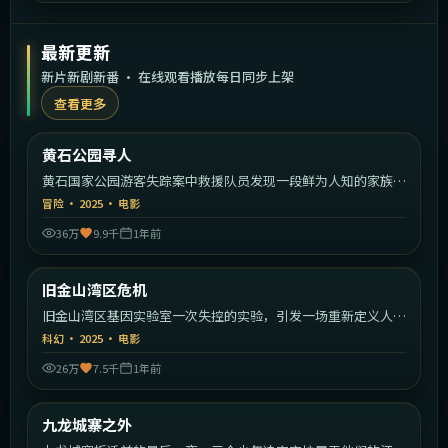
最新更新
新片新剧新番 · 在线观看播放每日同步上架
查看更多
2:19:30
美国
黄石公园寻人
最新
黄石国家公园游客失踪案中救援队员发现一段鲜为人知的家族秘
密。
冒险
·
2025
·
电影
36万
9.9千
1年前
2:07:39
美国
旧金山湾区危机
最新
旧金山湾区基因实验室一次失控的实验，引发一场重新定义人类
的危机。
科幻
·
2025
·
电影
26万
7.5千
1年前
1:43:26
中国香港
九龙城寨之外
最新