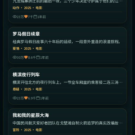
九龙城寨拆迁前的最后一夜，三个少年决定守护属于他们的江
湖。
动作
·
2025
·
电影
23万
7千
1年前
2:10:09
意大利
罗马假日续章
最新
经典罗马假日故事六十年后的延续，一段意外重逢的浪漫旅程。
爱情
·
2025
·
电影
30万
8.6千
1年前
2:10:19
日本
横滨夜行列车
最新
横滨开往北方的夜行列车上，一节空车厢里的乘客接二连三消
失。
悬疑
·
2025
·
电影
23万
6.9千
1年前
1:55:49
中国大陆
我和我的星辰大海
最新
中国民间航天爱好者团队在戈壁滩自制火箭追梦的真实改编故
事。
冒险
·
2025
·
电影