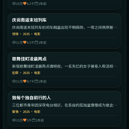
20万
6.2千
1年前
2:24:55
韩国
庆尚南道末班列车
最新
庆尚南道末班列车封闭车厢里出现不明病例，一夜之间秩序崩
塌。
惊悚
·
2025
·
电影
21万
6.5千
1年前
1:42:59
日本
歌舞伎町凌晨两点
最新
新宿歌舞伎町凌晨两点酒吧街，一名失忆的女子被卷入帮派权力
斗争。
犯罪
·
2025
·
电影
31万
8.7千
1年前
1:50:23
中国大陆
致每个独自前行的人
最新
三位都市青年因深夜电台相识，在各自的孤独里慢慢成为彼此的
灯塔。
爱情
·
2025
·
电影
15万
5千
1年前
2:11:22