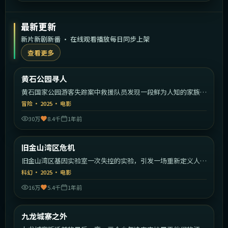
最新更新
新片新剧新番 · 在线观看播放每日同步上架
查看更多
2:21:30
美国
黄石公园寻人
最新
黄石国家公园游客失踪案中救援队员发现一段鲜为人知的家族秘
密。
冒险
·
2025
·
电影
30万
8.4千
1年前
2:10:39
美国
旧金山湾区危机
最新
旧金山湾区基因实验室一次失控的实验，引发一场重新定义人类
的危机。
科幻
·
2025
·
电影
16万
5.4千
1年前
2:23:26
中国香港
九龙城寨之外
最新