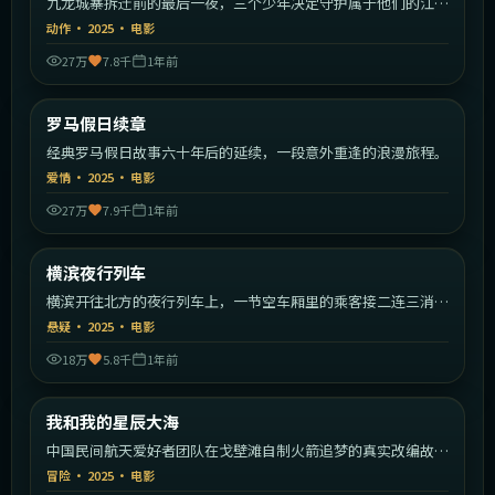
九龙城寨拆迁前的最后一夜，三个少年决定守护属于他们的江
湖。
动作
·
2025
·
电影
27万
7.8千
1年前
2:14:09
意大利
罗马假日续章
最新
经典罗马假日故事六十年后的延续，一段意外重逢的浪漫旅程。
爱情
·
2025
·
电影
27万
7.9千
1年前
2:05:19
日本
横滨夜行列车
最新
横滨开往北方的夜行列车上，一节空车厢里的乘客接二连三消
失。
悬疑
·
2025
·
电影
18万
5.8千
1年前
2:30:49
中国大陆
我和我的星辰大海
最新
中国民间航天爱好者团队在戈壁滩自制火箭追梦的真实改编故
事。
冒险
·
2025
·
电影