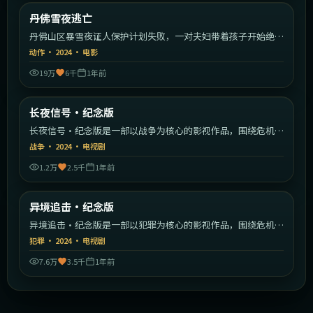
美国
丹佛雪夜逃亡
最新
丹佛山区暴雪夜证人保护计划失败，一对夫妇带着孩子开始绝命
逃亡。
动作
·
2024
·
电影
19万
6千
1年前
1:54:55
日本
长夜信号·纪念版
最新
长夜信号·纪念版是一部以战争为核心的影视作品，围绕危机、
反转与人物成长展开，整体节奏紧凑，值得推荐观看。
战争
·
2024
·
电视剧
1.2万
2.5千
1年前
2:00:49
中国香港
异境追击·纪念版
最新
异境追击·纪念版是一部以犯罪为核心的影视作品，围绕危机、
反转与人物成长展开，整体节奏紧凑，值得推荐观看。
犯罪
·
2024
·
电视剧
7.6万
3.5千
1年前