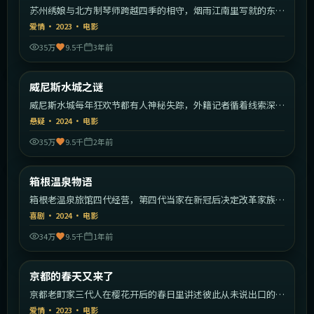
苏州绣娘与北方制琴师跨越四季的相守，烟雨江南里写就的东方
爱情。
爱情
·
2023
·
电影
35万
9.5千
3年前
2:14:16
意大利
威尼斯水城之谜
热门
威尼斯水城每年狂欢节都有人神秘失踪，外籍记者循着线索深入
运河。
悬疑
·
2024
·
电影
35万
9.5千
2年前
1:55:02
日本
箱根温泉物语
热门
箱根老温泉旅馆四代经营，第四代当家在新冠后决定改革家族传
统。
喜剧
·
2024
·
电影
34万
9.5千
1年前
2:15:43
日本
京都的春天又来了
热门
京都老町家三代人在樱花开后的春日里讲述彼此从未说出口的
事。
爱情
·
2023
·
电影