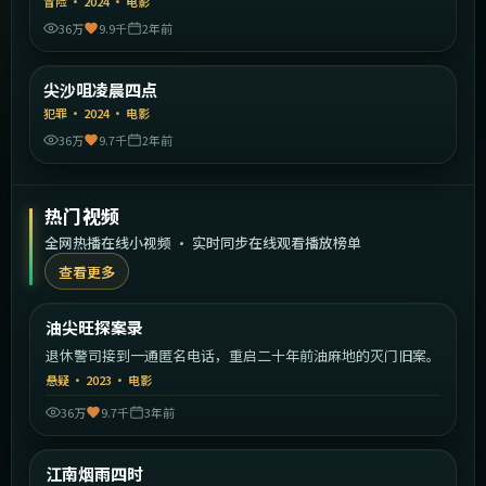
冒险
·
2024
·
电影
36万
9.9千
2年前
2:05:40
中国香港
尖沙咀凌晨四点
精选
犯罪
·
2024
·
电影
36万
9.7千
2年前
热门视频
全网热播在线小视频 · 实时同步在线观看播放榜单
查看更多
2:26:17
中国香港
油尖旺探案录
热门
退休警司接到一通匿名电话，重启二十年前油麻地的灭门旧案。
悬疑
·
2023
·
电影
36万
9.7千
3年前
1:52:23
中国大陆
江南烟雨四时
热门