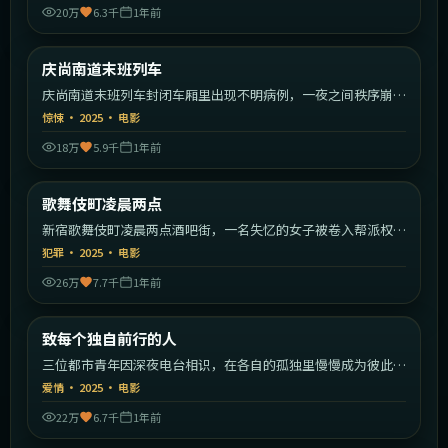
20万
6.3千
1年前
2:01:55
韩国
庆尚南道末班列车
最新
庆尚南道末班列车封闭车厢里出现不明病例，一夜之间秩序崩
塌。
惊悚
·
2025
·
电影
18万
5.9千
1年前
2:04:59
日本
歌舞伎町凌晨两点
最新
新宿歌舞伎町凌晨两点酒吧街，一名失忆的女子被卷入帮派权力
斗争。
犯罪
·
2025
·
电影
26万
7.7千
1年前
2:10:23
中国大陆
致每个独自前行的人
最新
三位都市青年因深夜电台相识，在各自的孤独里慢慢成为彼此的
灯塔。
爱情
·
2025
·
电影
22万
6.7千
1年前
2:02:22