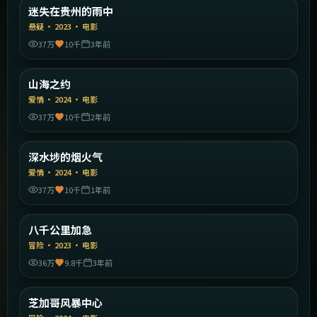
中国大陆
迷失在贵州的雨中
精选
悬疑
·
2023
·
电影
37万
10千
3年前
2:02:30
中国大陆
山海之约
精选
爱情
·
2024
·
电影
37万
10千
2年前
2:13:51
中国香港
深水埗的烟火气
精选
爱情
·
2024
·
电影
37万
10千
1年前
2:06:57
中国大陆
八千公里加急
精选
冒险
·
2023
·
电影
36万
9.8千
3年前
2:09:18
美国
芝加哥风暴中心
精选