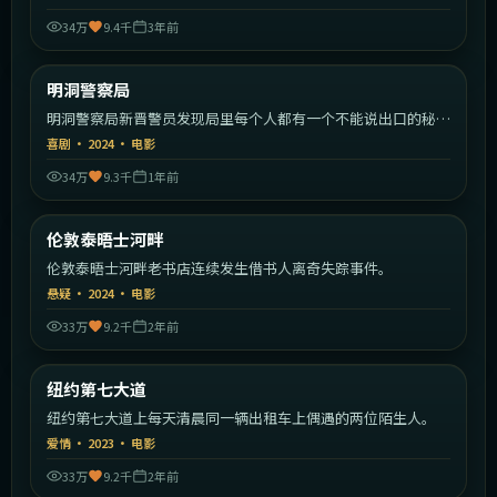
34万
9.4千
3年前
2:15:11
韩国
明洞警察局
热门
明洞警察局新晋警员发现局里每个人都有一个不能说出口的秘
密。
喜剧
·
2024
·
电影
34万
9.3千
1年前
2:19:35
英国
伦敦泰晤士河畔
热门
伦敦泰晤士河畔老书店连续发生借书人离奇失踪事件。
悬疑
·
2024
·
电影
33万
9.2千
2年前
2:12:40
美国
纽约第七大道
热门
纽约第七大道上每天清晨同一辆出租车上偶遇的两位陌生人。
爱情
·
2023
·
电影
33万
9.2千
2年前