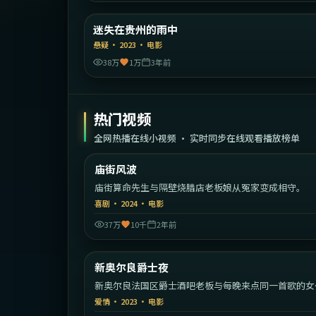
中国大
迷失在贵州的雨中
精选
悬疑
·
2023
·
电影
38万
1万
3年前
热门视频
全网热播在线小视频 · 实时同步在线观看播放榜单
1:33:
中国
庙街风波
热门
庙街算命先生与隔壁烧腊店老板娘从冤家变成相守。
喜剧
·
2024
·
电影
37万
10千
2年前
1:51:
新奥尔良爵士夜
热门
新奥尔良法国区爵士酒吧老板与每晚来点同一首歌的女
手。
爱情
·
2023
·
电影