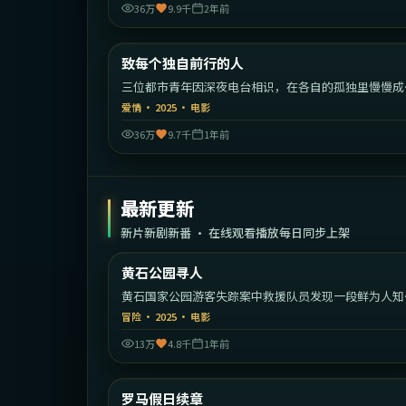
36万
9.9千
2年前
1:51:
中国
致每个独自前行的人
热门
三位都市青年因深夜电台相识，在各自的孤独里慢慢成
彼此的灯塔。
爱情
·
2025
·
电影
36万
9.7千
1年前
最新更新
新片新剧新番 · 在线观看播放每日同步上架
2:16:
黄石公园寻人
最新
黄石国家公园游客失踪案中救援队员发现一段鲜为人知
家族秘密。
冒险
·
2025
·
电影
13万
4.8千
1年前
2:06:
意
罗马假日续章
最新