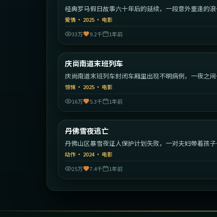
经典罗马假日故事六十年后的延续，一段意外重逢的浪
旅程。
爱情
·
2025
·
电影
33万
9.2千
1年前
2:09:
庆尚南道末班列车
最新
庆尚南道末班列车封闭车厢里出现不明病例，一夜之间
序崩塌。
惊悚
·
2025
·
电影
16万
5.3千
1年前
1:34:
丹佛雪夜逃亡
最新
丹佛山区暴雪夜证人保护计划失败，一对夫妇带着孩子
始绝命逃亡。
动作
·
2024
·
电影
25万
7.4千
1年前