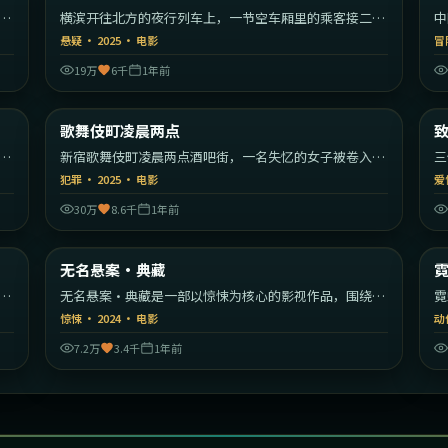
漫
横滨开往北方的夜行列车上，一节空车厢里的乘客接二连
中
三消失。
编
悬疑
·
2025
·
电影
冒
19万
6千
1年前
55
1:45:59
韩国
日本
歌舞伎町凌晨两点
最新
秩
新宿歌舞伎町凌晨两点酒吧街，一名失忆的女子被卷入帮
三
派权力斗争。
彼
犯罪
·
2025
·
电影
爱
30万
8.6千
1年前
22
2:11:19
美国
中国香港
无名悬案·典藏
最新
开
无名悬案·典藏是一部以惊悚为核心的影视作品，围绕危
霓
机、反转与人物成长展开，整体节奏紧凑，值得推荐观
转
惊悚
·
2024
·
电影
动
看。
7.2万
3.4千
1年前