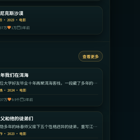
美国
菲尼克斯沙漠
精选
险
·
2023
·
电影
37万
1万
3年前
查看更多
1:40:15
中国大陆
那年我们在洱海
热门
位大学好友毕业十年再聚洱海客栈，一段藏了多年的心
终于揭开。
情
·
2024
·
电影
37万
9.9千
2年前
2:11:52
中国香港
师父和他的徒弟们
热门
隐多年的咏春师父接下五个性格迥异的徒弟，重写江湖
矩。
作
·
2023
·
电影