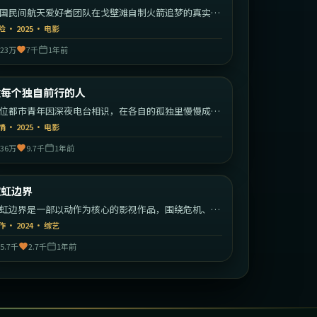
国民间航天爱好者团队在戈壁滩自制火箭追梦的真实改
故事。
险
·
2025
·
电影
23万
7千
1年前
1:51:23
中国大陆
致每个独自前行的人
最新
位都市青年因深夜电台相识，在各自的孤独里慢慢成为
此的灯塔。
情
·
2025
·
电影
36万
9.7千
1年前
2:00:04
韩国
霓虹边界
最新
虹边界是一部以动作为核心的影视作品，围绕危机、反
与人物成长展开，整体节奏紧凑，值得推荐观看。
作
·
2024
·
综艺
5.7千
2.7千
1年前