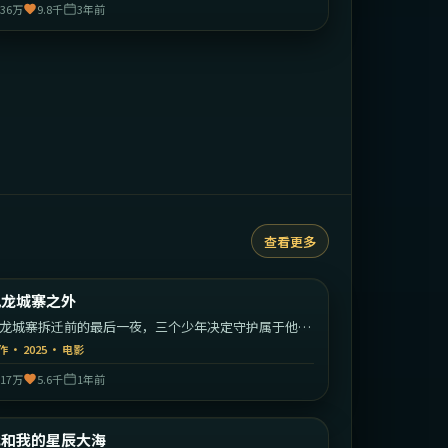
36万
9.8千
3年前
查看更多
1:39:26
中国香港
九龙城寨之外
最新
龙城寨拆迁前的最后一夜，三个少年决定守护属于他们
江湖。
作
·
2025
·
电影
17万
5.6千
1年前
1:51:49
中国大陆
我和我的星辰大海
最新