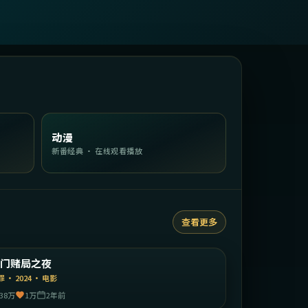
动漫
新番经典 · 在线观看播放
查看更多
1:35:23
中国香港
澳门赌局之夜
精选
罪
·
2024
·
电影
38万
1万
2年前
2:12:32