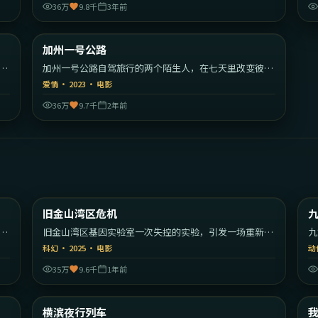
36万
9.8千
3年前
23
1:49:56
大陆
美国
加州一号公路
热门
为
加州一号公路自驾旅行的两个陌生人，在七天里改变彼此
的人生方向。
爱情
·
2023
·
电影
36万
9.7千
2年前
30
2:04:39
美国
美国
旧金山湾区危机
最新
的
旧金山湾区基因实验室一次失控的实验，引发一场重新定
九
义人类的危机。
的
科幻
·
2025
·
电影
动
35万
9.6千
1年前
09
1:50:19
大利
日本
横滨夜行列车
最新