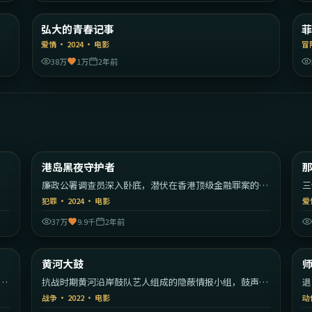
陆
韩国
弘大的青春记事
精选
爱情
·
2024
·
电影
冒
38万
1万
2年前
04
1:47:02
香港
中国香港
港岛黑夜守护者
热门
廉政公署调查员深入卧底，潜伏在香港顶级金融罪案的核
三
心。
事
犯罪
·
2024
·
电影
爱
37万
9.9千
2年前
30
2:12:01
美国
中国大陆
黄河大鼓
热门
歌
抗战时期黄河沿岸鼓队艺人组成的隐蔽情报小组，鼓声里
退
藏着一支军队的密码。
规
战争
·
2022
·
电影
动