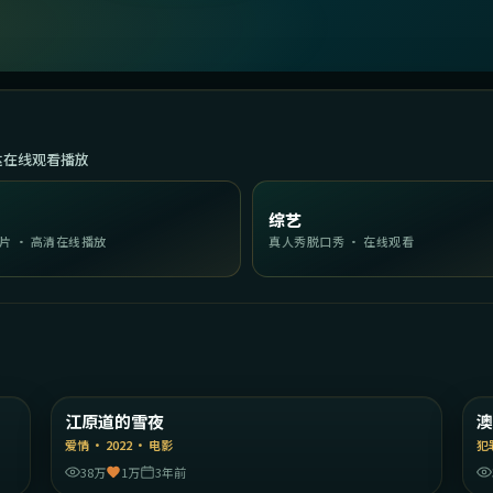
达在线观看播放
综艺
片 · 高清在线播放
真人秀脱口秀 · 在线观看
40
1:46:59
港
韩国
江原道的雪夜
精选
爱情
·
2022
·
电影
犯
38万
1万
3年前
26
1:48:31