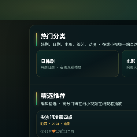
热门分类
韩剧、日剧、电影、综艺、动漫 · 在线小视频一站直
日韩剧
电影
韩剧日剧 · 在线观看播放
院线大
精选推荐
编辑精选 · 高分口碑在线小视频在线观看播放
1:47:
中国香
尖沙咀凌晨四点
精选
犯罪
·
2024
·
电影
38万
1万
2年前
2:19: