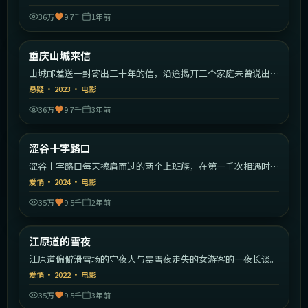
36万
9.7千
1年前
2:19:08
中国大陆
重庆山城来信
热门
山城邮差送一封寄出三十年的信，沿途揭开三个家庭未曾说出口
的秘密。
悬疑
·
2023
·
电影
36万
9.7千
3年前
1:39:34
日本
涩谷十字路口
热门
涩谷十字路口每天擦肩而过的两个上班族，在第一千次相遇时终
于停下。
爱情
·
2024
·
电影
35万
9.5千
2年前
1:42:59
韩国
江原道的雪夜
热门
江原道偏僻滑雪场的守夜人与暴雪夜走失的女游客的一夜长谈。
爱情
·
2022
·
电影
35万
9.5千
3年前