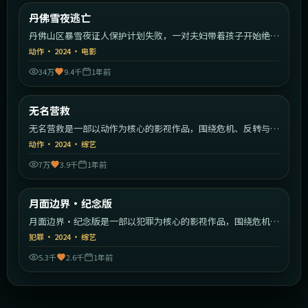
美国
丹佛雪夜逃亡
最新
丹佛山区暴雪夜证人保护计划失败，一对夫妇带着孩子开始绝命
逃亡。
动作
·
2024
·
电影
34万
9.4千
1年前
2:17:51
中国大陆
无名营救
最新
无名营救是一部以动作为核心的影视作品，围绕危机、反转与人
物成长展开，整体节奏紧凑，值得推荐观看。
动作
·
2024
·
综艺
7万
3.9千
1年前
2:17:12
中国大陆
月面边界·纪念版
最新
月面边界·纪念版是一部以犯罪为核心的影视作品，围绕危机、
反转与人物成长展开，整体节奏紧凑，值得推荐观看。
犯罪
·
2024
·
综艺
5.3千
2.6千
1年前