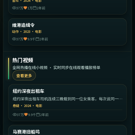
冒险
·
2024
·
电影
37万
1万
2年前
2:08:16
中国香港
维港追缉令
精选
动作
·
2023
·
电影
37万
9.9千
2年前
热门视频
全网热播在线小视频 · 实时同步在线观看播放榜单
查看更多
2:19:02
美国
纽约深夜出租车
热门
纽约深夜出租车司机连续三晚载到同一位女乘客，每次说同一句
话。
悬疑
·
2024
·
电影
37万
9.9千
2年前
2:16:56
法国
马赛港旧船坞
热门