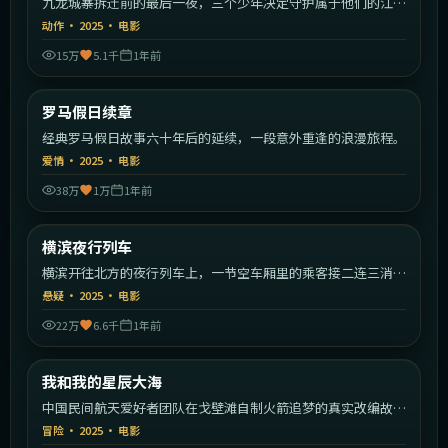
九龙城寨拆迁前的最后一夜，三个少年决定守护属于他们的江
湖。
动作
·
2025
·
电影
15万
5.1千
1年前
1:43:09
意大利
罗马假日续章
最新
经典罗马假日故事六十年后的延续，一段意外重逢的浪漫旅程。
爱情
·
2025
·
电影
38万
1万
1年前
2:10:19
日本
横滨夜行列车
最新
横滨开往北方的夜行列车上，一节空车厢里的乘客接二连三消
失。
悬疑
·
2025
·
电影
22万
6.6千
1年前
2:19:49
中国大陆
我和我的星辰大海
最新
中国民间航天爱好者团队在戈壁滩自制火箭追梦的真实改编故
事。
冒险
·
2025
·
电影