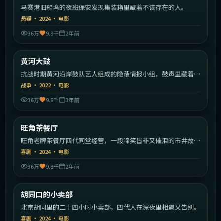
马赛港旧船坞的夜班保安发现集装箱里藏着不该存在的人。
悬疑
·
2024
·
电影
36万
9.9千
2年前
2:12:01
中国大陆
黄河大鼓
热门
抗战时期黄河沿岸鼓队艺人组成的隐蔽情报小组，鼓声里藏着一
支军队的密码。
战争
·
2022
·
电影
36万
9.8千
3年前
1:43:22
中国香港
旺角茶餐厅
热门
旺角老牌茶餐厅四代同堂经营，一段啼笑皆非又催泪的市井故
事。
喜剧
·
2024
·
电影
36万
9.8千
2年前
2:21:24
中国大陆
胡同口的小卖部
热门
北京胡同里的二十四小时小卖部，四代人在深夜里相遇又告别。
喜剧
·
2024
·
电影