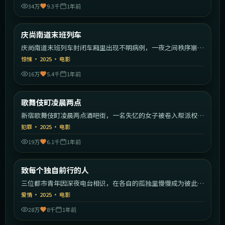
34万
9.3千
1年前
2:16:55
韩国
庆尚南道末班列车
最新
庆尚南道末班列车封闭车厢里出现不明病例，一夜之间秩序崩
塌。
惊悚
·
2025
·
电影
16万
5.4千
1年前
1:50:59
日本
歌舞伎町凌晨两点
最新
新宿歌舞伎町凌晨两点酒吧街，一名失忆的女子被卷入帮派权力
斗争。
犯罪
·
2025
·
电影
19万
6.1千
1年前
2:30:23
中国大陆
致每个独自前行的人
最新
三位都市青年因深夜电台相识，在各自的孤独里慢慢成为彼此的
灯塔。
爱情
·
2025
·
电影
28万
8千
1年前
1:49:22