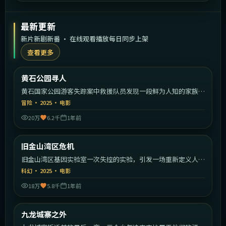
最新更新
新片新剧新番 · 在线观看播放每日同步上架
查看更多
1:32:30
美国
黄石公园寻人
最新
黄石国家公园游客失踪案中救援队员发现一段鲜为人知的家族秘
密。
冒险
·
2025
·
电影
20万
6.2千
1年前
2:11:39
美国
旧金山湾区危机
最新
旧金山湾区基因实验室一次失控的实验，引发一场重新定义人类
的危机。
科幻
·
2025
·
电影
18万
5.8千
1年前
2:18:26
中国香港
九龙城寨之外
最新