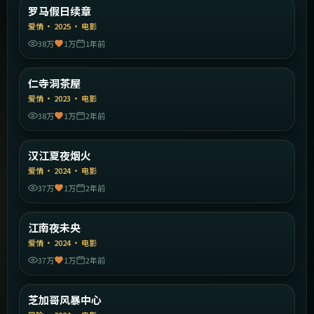
意大利
罗马假日续章
精选
爱情
·
2025
·
电影
38万
1万
1年前
1:39:11
韩国
仁寺洞茶屋
精选
爱情
·
2023
·
电影
38万
1万
2年前
2:15:03
韩国
汉江夏夜烟火
精选
爱情
·
2024
·
电影
37万
1万
2年前
2:23:24
韩国
江南夜未央
精选
爱情
·
2024
·
电影
37万
1万
2年前
1:38:18
美国
芝加哥风暴中心
精选