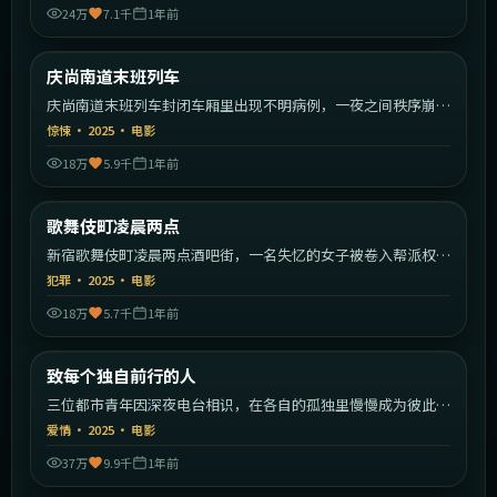
24万
7.1千
1年前
2:14:55
韩国
庆尚南道末班列车
最新
庆尚南道末班列车封闭车厢里出现不明病例，一夜之间秩序崩
塌。
惊悚
·
2025
·
电影
18万
5.9千
1年前
2:10:59
日本
歌舞伎町凌晨两点
最新
新宿歌舞伎町凌晨两点酒吧街，一名失忆的女子被卷入帮派权力
斗争。
犯罪
·
2025
·
电影
18万
5.7千
1年前
2:02:23
中国大陆
致每个独自前行的人
最新
三位都市青年因深夜电台相识，在各自的孤独里慢慢成为彼此的
灯塔。
爱情
·
2025
·
电影
37万
9.9千
1年前
1:56:22