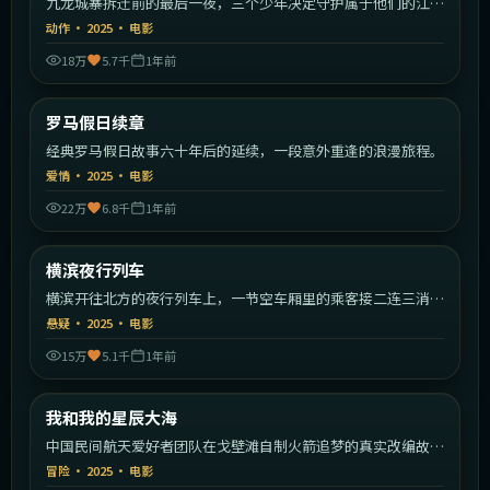
九龙城寨拆迁前的最后一夜，三个少年决定守护属于他们的江
湖。
动作
·
2025
·
电影
18万
5.7千
1年前
1:47:09
意大利
罗马假日续章
最新
经典罗马假日故事六十年后的延续，一段意外重逢的浪漫旅程。
爱情
·
2025
·
电影
22万
6.8千
1年前
2:05:19
日本
横滨夜行列车
最新
横滨开往北方的夜行列车上，一节空车厢里的乘客接二连三消
失。
悬疑
·
2025
·
电影
15万
5.1千
1年前
2:09:49
中国大陆
我和我的星辰大海
最新
中国民间航天爱好者团队在戈壁滩自制火箭追梦的真实改编故
事。
冒险
·
2025
·
电影