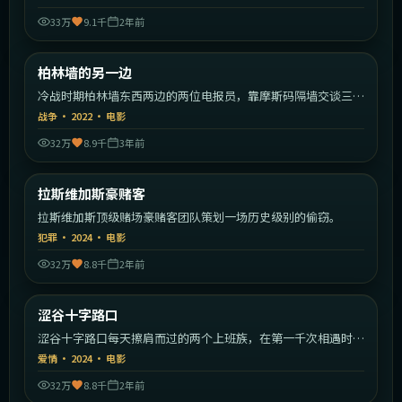
33万
9.1千
2年前
2:04:51
德国
柏林墙的另一边
热门
冷战时期柏林墙东西两边的两位电报员，靠摩斯码隔墙交谈三十
年。
战争
·
2022
·
电影
32万
8.9千
3年前
2:27:50
美国
拉斯维加斯豪赌客
热门
拉斯维加斯顶级赌场豪赌客团队策划一场历史级别的偷窃。
犯罪
·
2024
·
电影
32万
8.8千
2年前
2:21:34
日本
涩谷十字路口
热门
涩谷十字路口每天擦肩而过的两个上班族，在第一千次相遇时终
于停下。
爱情
·
2024
·
电影
32万
8.8千
2年前