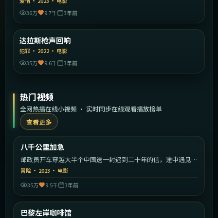
爱情
·
2023
·
电影
36万
9.7千
3年前
2:13:25
美国
达拉斯枪声回响
精选
犯罪
·
2022
·
电影
35万
9.6千
3年前
热门视频
全网热播在线小视频 · 实时同步在线观看播放榜单
查看更多
2:25:57
中国大陆
八千公里加急
热门
邮政员开车穿越大半个中国送一封迟到二十年的信，途中遇见各
色旅人。
冒险
·
2023
·
电影
35万
9.5千
3年前
1:41:29
法国
巴黎左岸咖啡馆
热门