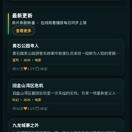
最新更新
新片新剧新番 · 在线观看播放每日同步上架
查看更多
1:56:30
美国
黄石公园寻人
最新
黄石国家公园游客失踪案中救援队员发现一段鲜为人知的家族秘
密。
冒险
·
2025
·
电影
17万
5.5千
1年前
1:58:39
美国
旧金山湾区危机
最新
旧金山湾区基因实验室一次失控的实验，引发一场重新定义人类
的危机。
科幻
·
2025
·
电影
30万
8.5千
1年前
2:06:26
中国香港
九龙城寨之外
最新