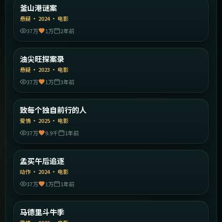
韩国
釜山港谜案
精选
悬疑
·
2024
·
电影
37万
1万
2年前
1:49:17
中国香港
油尖旺探案录
精选
悬疑
·
2023
·
电影
37万
1万
3年前
2:02:23
中国大陆
致每个独自前行的人
精选
爱情
·
2025
·
电影
37万
9.9千
1年前
1:59:49
印度
孟买午后追逐
精选
动作
·
2024
·
电影
37万
1万
1年前
2:26:40
西班牙
马德里斗牛季
精选