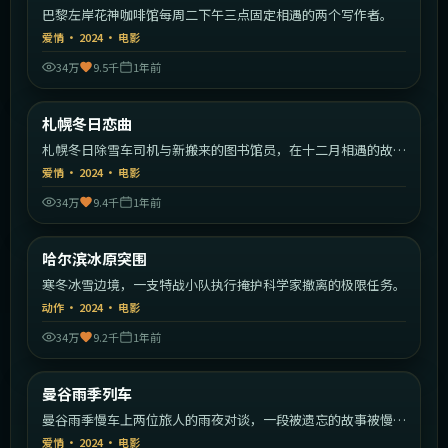
巴黎左岸花神咖啡馆每周二下午三点固定相遇的两个写作者。
爱情
·
2024
·
电影
34万
9.5千
1年前
1:45:15
日本
札幌冬日恋曲
热门
札幌冬日除雪车司机与新搬来的图书馆员，在十二月相遇的故
事。
爱情
·
2024
·
电影
34万
9.4千
1年前
2:14:39
中国大陆
哈尔滨冰原突围
热门
寒冬冰雪边境，一支特战小队执行掩护科学家撤离的极限任务。
动作
·
2024
·
电影
34万
9.2千
1年前
1:50:07
泰国
曼谷雨季列车
热门
曼谷雨季慢车上两位旅人的雨夜对谈，一段被遗忘的故事被慢慢
唤起。
爱情
·
2024
·
电影