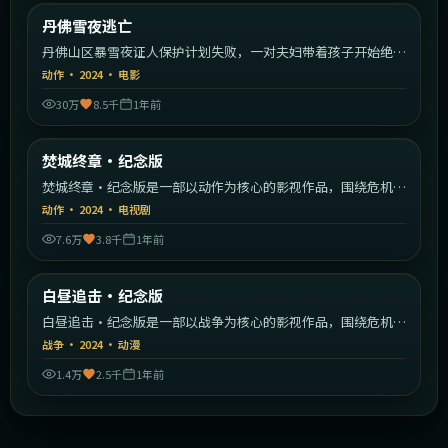
美国
丹佛雪夜逃亡
最新
丹佛山区暴雪夜证人保护计划失败，一对夫妇带着孩子开始绝命
逃亡。
动作
·
2024
·
电影
30万
8.5千
1年前
2:37:34
美国
焚城终章·纪念版
最新
焚城终章·纪念版是一部以动作为核心的影视作品，围绕危机、
反转与人物成长展开，整体节奏紧凑，值得推荐观看。
动作
·
2024
·
电视剧
7.6万
3.8千
1年前
2:00:01
日本
白昼追击·纪念版
最新
白昼追击·纪念版是一部以战争为核心的影视作品，围绕危机、
反转与人物成长展开，整体节奏紧凑，值得推荐观看。
战争
·
2024
·
动漫
1.4万
2.5千
1年前