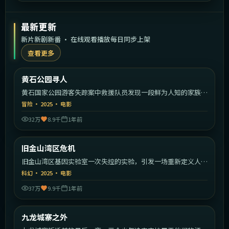
最新更新
新片新剧新番 · 在线观看播放每日同步上架
查看更多
2:18:30
美国
黄石公园寻人
最新
黄石国家公园游客失踪案中救援队员发现一段鲜为人知的家族秘
密。
冒险
·
2025
·
电影
32万
8.9千
1年前
1:51:39
美国
旧金山湾区危机
最新
旧金山湾区基因实验室一次失控的实验，引发一场重新定义人类
的危机。
科幻
·
2025
·
电影
37万
9.9千
1年前
2:16:26
中国香港
九龙城寨之外
最新