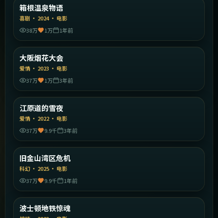
日本
箱根温泉物语
精选
喜剧
·
2024
·
电影
38万
1万
1年前
1:57:02
日本
大阪烟花大会
精选
爱情
·
2023
·
电影
37万
1万
3年前
2:17:59
韩国
江原道的雪夜
精选
爱情
·
2022
·
电影
37万
9.9千
3年前
1:51:39
美国
旧金山湾区危机
精选
科幻
·
2025
·
电影
37万
9.9千
1年前
2:25:11
美国
波士顿地铁惊魂
精选