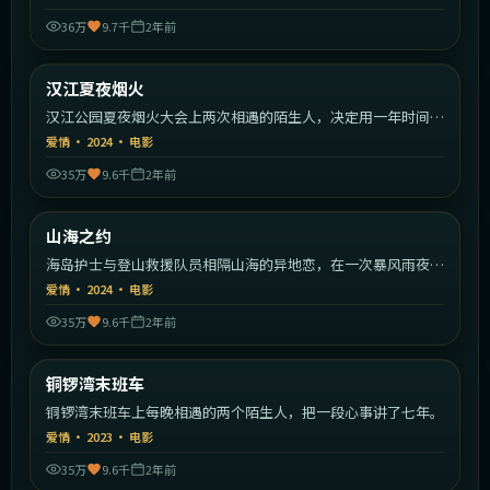
36万
9.7千
2年前
2:06:03
韩国
汉江夏夜烟火
热门
汉江公园夏夜烟火大会上两次相遇的陌生人，决定用一年时间彼
此追寻。
爱情
·
2024
·
电影
35万
9.6千
2年前
2:10:30
中国大陆
山海之约
热门
海岛护士与登山救援队员相隔山海的异地恋，在一次暴风雨夜的
救援中真情爆发。
爱情
·
2024
·
电影
35万
9.6千
2年前
1:59:14
中国香港
铜锣湾末班车
热门
铜锣湾末班车上每晚相遇的两个陌生人，把一段心事讲了七年。
爱情
·
2023
·
电影
35万
9.6千
2年前