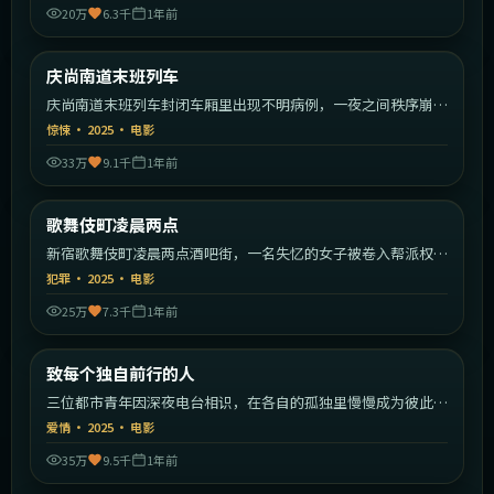
20万
6.3千
1年前
2:03:55
韩国
庆尚南道末班列车
最新
庆尚南道末班列车封闭车厢里出现不明病例，一夜之间秩序崩
塌。
惊悚
·
2025
·
电影
33万
9.1千
1年前
2:20:59
日本
歌舞伎町凌晨两点
最新
新宿歌舞伎町凌晨两点酒吧街，一名失忆的女子被卷入帮派权力
斗争。
犯罪
·
2025
·
电影
25万
7.3千
1年前
1:41:23
中国大陆
致每个独自前行的人
最新
三位都市青年因深夜电台相识，在各自的孤独里慢慢成为彼此的
灯塔。
爱情
·
2025
·
电影
35万
9.5千
1年前
2:11:22