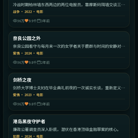
冷战时期柏林墙东西两边的两位电报员，靠摩斯码隔墙交谈三十
年。
战争
·
2022
·
电影
36万
9.9千
3年前
2:27:16
日本
奈良公园之外
热门
奈良公园看守与每月来一次的女学者关于鹿群与时间的安静对
话。
爱情
·
2024
·
电影
36万
9.8千
2年前
2:25:11
英国
剑桥之夜
热门
剑桥大学博士夫妇在毕业典礼前夜的一次诚实长谈，重新定义婚
姻。
爱情
·
2023
·
电影
36万
9.8千
3年前
2:09:02
中国香港
港岛黑夜守护者
热门
廉政公署调查员深入卧底，潜伏在香港顶级金融罪案的核心。
犯罪
·
2024
·
电影