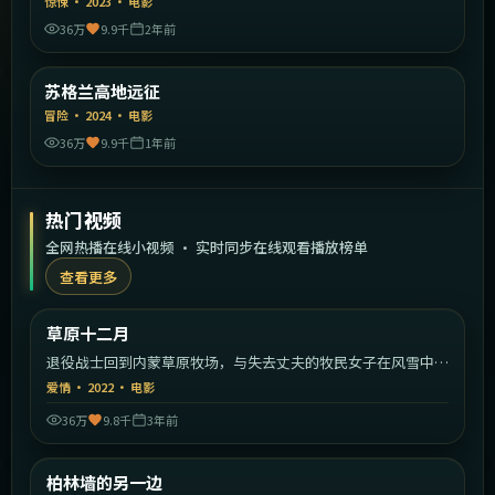
惊悚
·
2023
·
电影
36万
9.9千
2年前
2:01:35
英国
苏格兰高地远征
精选
冒险
·
2024
·
电影
36万
9.9千
1年前
热门视频
全网热播在线小视频 · 实时同步在线观看播放榜单
查看更多
1:57:59
中国大陆
草原十二月
热门
退役战士回到内蒙草原牧场，与失去丈夫的牧民女子在风雪中相
互救赎。
爱情
·
2022
·
电影
36万
9.8千
3年前
2:09:51
德国
柏林墙的另一边
热门