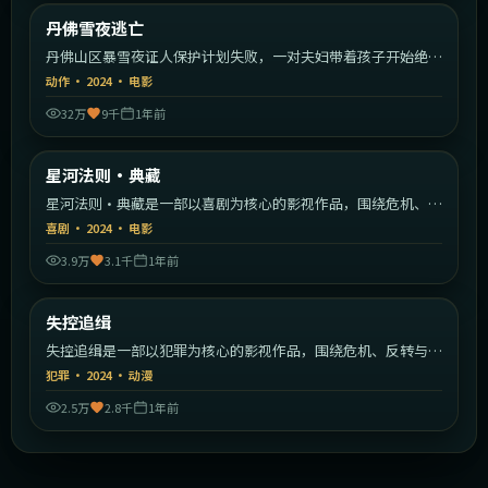
美国
丹佛雪夜逃亡
最新
丹佛山区暴雪夜证人保护计划失败，一对夫妇带着孩子开始绝命
逃亡。
动作
·
2024
·
电影
32万
9千
1年前
2:23:18
韩国
星河法则·典藏
最新
星河法则·典藏是一部以喜剧为核心的影视作品，围绕危机、反
转与人物成长展开，整体节奏紧凑，值得推荐观看。
喜剧
·
2024
·
电影
3.9万
3.1千
1年前
1:40:12
日本
失控追缉
最新
失控追缉是一部以犯罪为核心的影视作品，围绕危机、反转与人
物成长展开，整体节奏紧凑，值得推荐观看。
犯罪
·
2024
·
动漫
2.5万
2.8千
1年前