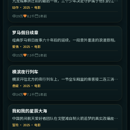
九龙城寨拆迁前的最后一夜，三个少年决定守护属于他们的江
湖。
动作
·
2025
·
电影
29万
8.2千
1年前
1:33:09
意大利
罗马假日续章
最新
经典罗马假日故事六十年后的延续，一段意外重逢的浪漫旅程。
爱情
·
2025
·
电影
25万
7.5千
1年前
2:23:19
日本
横滨夜行列车
最新
横滨开往北方的夜行列车上，一节空车厢里的乘客接二连三消
失。
悬疑
·
2025
·
电影
24万
7.1千
1年前
2:02:49
中国大陆
我和我的星辰大海
最新
中国民间航天爱好者团队在戈壁滩自制火箭追梦的真实改编故
事。
冒险
·
2025
·
电影