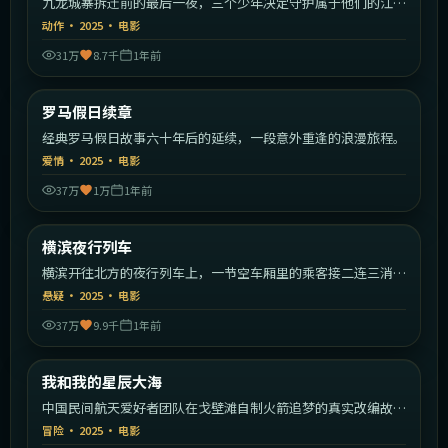
九龙城寨拆迁前的最后一夜，三个少年决定守护属于他们的江
湖。
动作
·
2025
·
电影
31万
8.7千
1年前
1:46:09
意大利
罗马假日续章
最新
经典罗马假日故事六十年后的延续，一段意外重逢的浪漫旅程。
爱情
·
2025
·
电影
37万
1万
1年前
2:22:19
日本
横滨夜行列车
最新
横滨开往北方的夜行列车上，一节空车厢里的乘客接二连三消
失。
悬疑
·
2025
·
电影
37万
9.9千
1年前
2:16:49
中国大陆
我和我的星辰大海
最新
中国民间航天爱好者团队在戈壁滩自制火箭追梦的真实改编故
事。
冒险
·
2025
·
电影