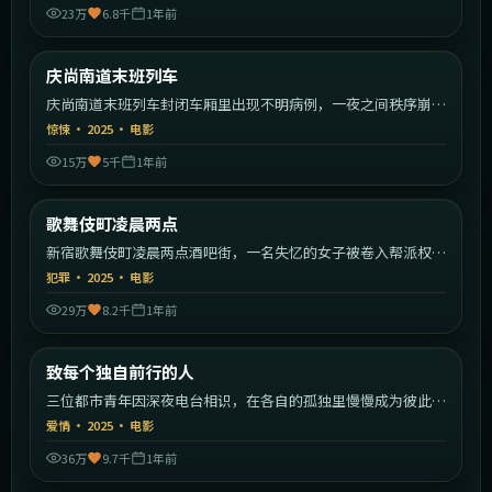
23万
6.8千
1年前
2:23:55
韩国
庆尚南道末班列车
最新
庆尚南道末班列车封闭车厢里出现不明病例，一夜之间秩序崩
塌。
惊悚
·
2025
·
电影
15万
5千
1年前
2:15:59
日本
歌舞伎町凌晨两点
最新
新宿歌舞伎町凌晨两点酒吧街，一名失忆的女子被卷入帮派权力
斗争。
犯罪
·
2025
·
电影
29万
8.2千
1年前
1:43:23
中国大陆
致每个独自前行的人
最新
三位都市青年因深夜电台相识，在各自的孤独里慢慢成为彼此的
灯塔。
爱情
·
2025
·
电影
36万
9.7千
1年前
1:50:22