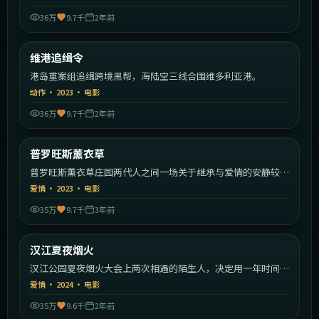
36万
9.7千
2年前
1:53:16
中国香港
维港追缉令
热门
港岛重案组追缉跨境黑帮，海陆空三线合围维多利亚港。
动作
·
2023
·
电影
36万
9.7千
2年前
2:22:31
法国
普罗旺斯薰衣草
热门
普罗旺斯薰衣草庄园两代人之间一场关于继承与爱情的安静较
量。
爱情
·
2023
·
电影
35万
9.7千
3年前
2:24:03
韩国
汉江夏夜烟火
热门
汉江公园夏夜烟火大会上两次相遇的陌生人，决定用一年时间彼
此追寻。
爱情
·
2024
·
电影
35万
9.6千
2年前