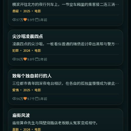
横滨开往北方的夜行列车上，一节空车厢里的乘客接二连三消
失。
悬疑
·
2025
·
电影
37万
9.9千
1年前
1:51:40
中国香港
尖沙咀凌晨四点
热门
凌晨四点的尖沙咀，一桩看似普通的赌债追讨牵出黑帮与警方的
暗战。
犯罪
·
2024
·
电影
36万
9.8千
2年前
1:43:23
中国大陆
致每个独自前行的人
热门
三位都市青年因深夜电台相识，在各自的孤独里慢慢成为彼此的
灯塔。
爱情
·
2025
·
电影
36万
9.7千
1年前
1:39:04
中国香港
庙街风波
热门
庙街算命先生与隔壁烧腊店老板娘从冤家变成相守。
喜剧
·
2024
·
电影