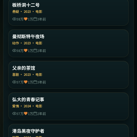
韩国
板桥洞十二号
精选
悬疑
·
2023
·
电影
38万
1万
3年前
1:55:23
英国
曼彻斯特午夜场
精选
动作
·
2023
·
电影
38万
1万
2年前
1:41:43
中国大陆
父亲的茶馆
精选
喜剧
·
2023
·
电影
37万
1万
3年前
1:38:31
韩国
弘大的青春记事
精选
爱情
·
2024
·
电影
37万
1万
2年前
2:22:02
中国香港
港岛黑夜守护者
精选