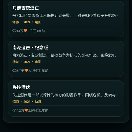
美国
丹佛雪夜逃亡
最新
丹佛山区暴雪夜证人保护计划失败，一对夫妇带着孩子开始绝命
逃亡。
动作
·
2024
·
电影
14万
5千
1年前
2:06:59
韩国
南港追击·纪念版
最新
南港追击·纪念版是一部以战争为核心的影视作品，围绕危机、
反转与人物成长展开，整体节奏紧凑，值得推荐观看。
战争
·
2024
·
电影
3.7千
2.1千
1年前
2:00:10
日本
失控潜伏
最新
失控潜伏是一部以惊悚为核心的影视作品，围绕危机、反转与人
物成长展开，整体节奏紧凑，值得推荐观看。
惊悚
·
2024
·
动漫
4.2万
2.9千
1年前