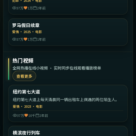
犯罪
·
2024
·
电影
37万
1万
2年前
1:46:09
意大利
罗马假日续章
精选
爱情
·
2025
·
电影
37万
1万
1年前
热门视频
全网热播在线小视频 · 实时同步在线观看播放榜单
查看更多
2:19:40
美国
纽约第七大道
热门
纽约第七大道上每天清晨同一辆出租车上偶遇的两位陌生人。
爱情
·
2023
·
电影
37万
10千
2年前
2:22:19
日本
横滨夜行列车
热门