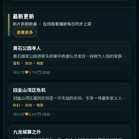
最新更新
新片新剧新番 · 在线观看播放每日同步上架
查看更多
2:07:30
美国
黄石公园寻人
最新
黄石国家公园游客失踪案中救援队员发现一段鲜为人知的家族秘
密。
冒险
·
2025
·
电影
31万
8.7千
1年前
1:46:39
美国
旧金山湾区危机
最新
旧金山湾区基因实验室一次失控的实验，引发一场重新定义人类
的危机。
科幻
·
2025
·
电影
29万
8.4千
1年前
2:14:26
中国香港
九龙城寨之外
最新