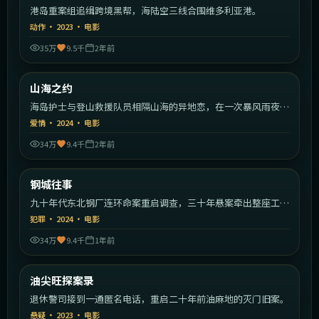
港岛重案组追缉跨境黑帮，海陆空三线合围维多利亚港。
动作
·
2023
·
电影
35万
9.5千
2年前
2:01:30
中国大陆
山海之约
热门
海岛护士与登山救援队员相隔山海的异地恋，在一次暴风雨夜的
救援中真情爆发。
爱情
·
2024
·
电影
34万
9.4千
2年前
2:13:20
中国大陆
钢城往事
热门
九十年代东北钢厂连环命案重启调查，三十年悬案牵出整座工业
城的秘密。
犯罪
·
2024
·
电影
34万
9.4千
1年前
1:39:17
中国香港
油尖旺探案录
热门
退休警司接到一通匿名电话，重启二十年前油麻地的灭门旧案。
悬疑
·
2023
·
电影