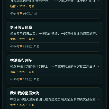
九龙城寨拆迁前的最后一夜，三个少年决定守护属于他们的江
湖。
动作
·
2025
·
电影
14万
5千
1年前
2:01:09
意大利
罗马假日续章
最新
经典罗马假日故事六十年后的延续，一段意外重逢的浪漫旅程。
爱情
·
2025
·
电影
36万
9.9千
1年前
2:07:19
日本
横滨夜行列车
最新
横滨开往北方的夜行列车上，一节空车厢里的乘客接二连三消
失。
悬疑
·
2025
·
电影
19万
6.1千
1年前
2:04:49
中国大陆
我和我的星辰大海
最新
中国民间航天爱好者团队在戈壁滩自制火箭追梦的真实改编故
事。
冒险
·
2025
·
电影