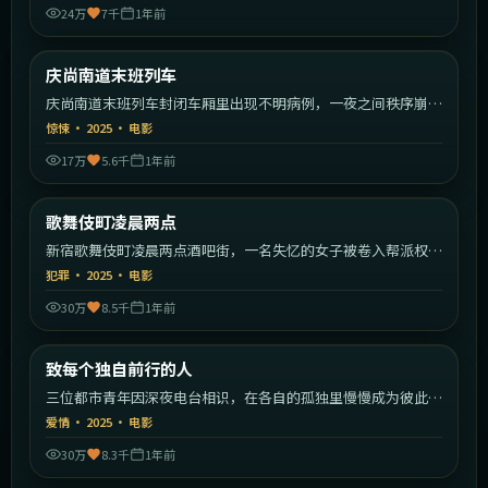
24万
7千
1年前
1:54:55
韩国
庆尚南道末班列车
最新
庆尚南道末班列车封闭车厢里出现不明病例，一夜之间秩序崩
塌。
惊悚
·
2025
·
电影
17万
5.6千
1年前
1:43:59
日本
歌舞伎町凌晨两点
最新
新宿歌舞伎町凌晨两点酒吧街，一名失忆的女子被卷入帮派权力
斗争。
犯罪
·
2025
·
电影
30万
8.5千
1年前
2:18:23
中国大陆
致每个独自前行的人
最新
三位都市青年因深夜电台相识，在各自的孤独里慢慢成为彼此的
灯塔。
爱情
·
2025
·
电影
30万
8.3千
1年前
1:42:22