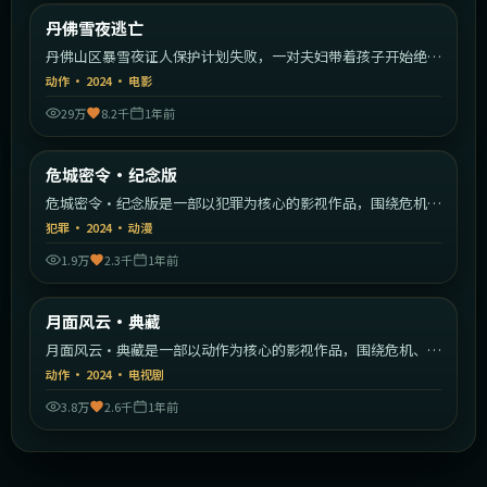
美国
丹佛雪夜逃亡
最新
丹佛山区暴雪夜证人保护计划失败，一对夫妇带着孩子开始绝命
逃亡。
动作
·
2024
·
电影
29万
8.2千
1年前
2:01:11
中国香港
危城密令·纪念版
最新
危城密令·纪念版是一部以犯罪为核心的影视作品，围绕危机、
反转与人物成长展开，整体节奏紧凑，值得推荐观看。
犯罪
·
2024
·
动漫
1.9万
2.3千
1年前
2:23:59
中国大陆
月面风云·典藏
最新
月面风云·典藏是一部以动作为核心的影视作品，围绕危机、反
转与人物成长展开，整体节奏紧凑，值得推荐观看。
动作
·
2024
·
电视剧
3.8万
2.6千
1年前