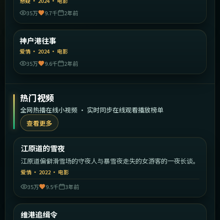
悬疑
·
2024
·
电影
35万
9.7千
2年前
2:26:16
日本
神户港往事
精选
爱情
·
2024
·
电影
35万
9.6千
2年前
热门视频
全网热播在线小视频 · 实时同步在线观看播放榜单
查看更多
2:28:59
韩国
江原道的雪夜
热门
江原道偏僻滑雪场的守夜人与暴雪夜走失的女游客的一夜长谈。
爱情
·
2022
·
电影
35万
9.5千
3年前
2:14:16
中国香港
维港追缉令
热门