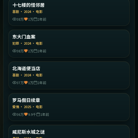
中国大陆
十七楼的怪邻居
精选
喜剧
·
2024
·
电影
38万
1万
2年前
2:14:38
韩国
东大门血案
精选
犯罪
·
2024
·
电影
38万
1万
2年前
2:26:02
日本
北海道便当店
精选
喜剧
·
2024
·
电影
37万
1万
2年前
2:01:09
意大利
罗马假日续章
精选
爱情
·
2025
·
电影
36万
9.9千
1年前
2:05:16
意大利
威尼斯水城之谜
精选