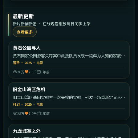
最新更新
新片新剧新番 · 在线观看播放每日同步上架
查看更多
1:35:30
美国
黄石公园寻人
最新
黄石国家公园游客失踪案中救援队员发现一段鲜为人知的家族秘
密。
冒险
·
2025
·
电影
26万
7.5千
1年前
1:33:39
美国
旧金山湾区危机
最新
旧金山湾区基因实验室一次失控的实验，引发一场重新定义人类
的危机。
科幻
·
2025
·
电影
28万
7.9千
1年前
2:17:26
中国香港
九龙城寨之外
最新