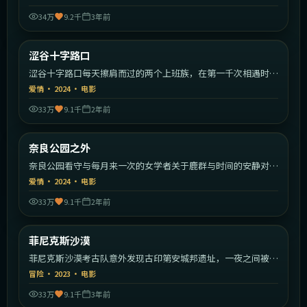
34万
9.2千
3年前
2:00:34
日本
涩谷十字路口
热门
涩谷十字路口每天擦肩而过的两个上班族，在第一千次相遇时终
于停下。
爱情
·
2024
·
电影
33万
9.1千
2年前
2:27:16
日本
奈良公园之外
热门
奈良公园看守与每月来一次的女学者关于鹿群与时间的安静对
话。
爱情
·
2024
·
电影
33万
9.1千
2年前
1:59:32
美国
菲尼克斯沙漠
热门
菲尼克斯沙漠考古队意外发现古印第安城邦遗址，一夜之间被陌
生武装包围。
冒险
·
2023
·
电影
33万
9.1千
3年前