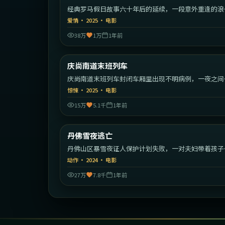
经典罗马假日故事六十年后的延续，一段意外重逢的浪
旅程。
爱情
·
2025
·
电影
38万
1万
1年前
1:40:
庆尚南道末班列车
最新
庆尚南道末班列车封闭车厢里出现不明病例，一夜之间
序崩塌。
惊悚
·
2025
·
电影
15万
5.1千
1年前
1:41:
丹佛雪夜逃亡
最新
丹佛山区暴雪夜证人保护计划失败，一对夫妇带着孩子
始绝命逃亡。
动作
·
2024
·
电影
27万
7.8千
1年前