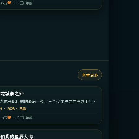
35万
9.6千
1年前
查看更多
1:47:26
中国香港
九龙城寨之外
最新
龙城寨拆迁前的最后一夜，三个少年决定守护属于他们
江湖。
作
·
2025
·
电影
18万
5.9千
1年前
2:08:49
中国大陆
我和我的星辰大海
最新