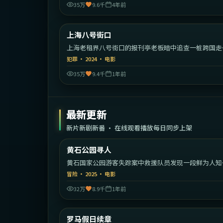
35万
9.6千
4年前
1:56:
中国
上海八号街口
热门
上海老租界八号街口的报刊亭老板暗中追查一桩跨国走
案。
犯罪
·
2024
·
电影
35万
9.4千
1年前
最新更新
新片新剧新番 · 在线观看播放每日同步上架
1:35:
黄石公园寻人
最新
黄石国家公园游客失踪案中救援队员发现一段鲜为人知
家族秘密。
冒险
·
2025
·
电影
32万
8.9千
1年前
2:07:
意
罗马假日续章
最新