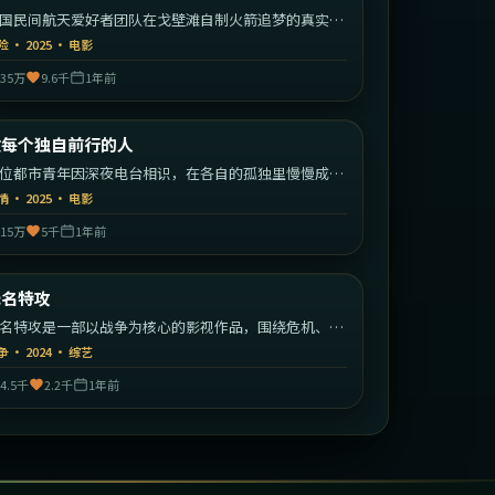
国民间航天爱好者团队在戈壁滩自制火箭追梦的真实改
故事。
险
·
2025
·
电影
35万
9.6千
1年前
2:16:23
中国大陆
致每个独自前行的人
最新
位都市青年因深夜电台相识，在各自的孤独里慢慢成为
此的灯塔。
情
·
2025
·
电影
15万
5千
1年前
1:38:47
中国大陆
无名特攻
最新
名特攻是一部以战争为核心的影视作品，围绕危机、反
与人物成长展开，整体节奏紧凑，值得推荐观看。
争
·
2024
·
综艺
4.5千
2.2千
1年前