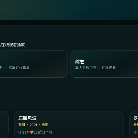
达在线观看播放
综艺
片 · 高清在线播放
真人秀脱口秀 · 在线观看
35
1:55:04
国
中国香港
庙街风波
精选
喜剧
·
2024
·
电影
爱
38万
1万
2年前
31
2:02:44