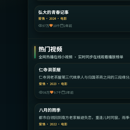
韩
弘大的青春记事
精选
爱情
·
2024
·
电影
37万
10千
2年前
热门视频
全网热播在线小视频 · 实时同步在线观看播放榜单
1:39:
仁寺洞茶屋
热门
仁寺洞老茶屋第三代继承人与归国茶商之间的三段缘分
爱情
·
2023
·
电影
36万
9.7千
2年前
2:18:
中国
八月的雨季
热门
都市白领回到南方老家躲避失恋，重逢儿时同窗，雨季
慢慢治愈彼此。
爱情
·
2022
·
电影