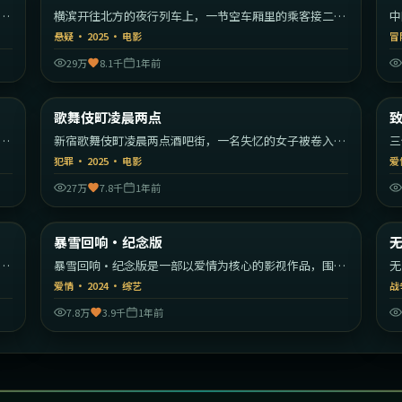
漫
横滨开往北方的夜行列车上，一节空车厢里的乘客接二连
中
三消失。
编
悬疑
·
2025
·
电影
冒
29万
8.1千
1年前
55
1:40:59
韩国
日本
歌舞伎町凌晨两点
最新
秩
新宿歌舞伎町凌晨两点酒吧街，一名失忆的女子被卷入帮
三
派权力斗争。
彼
犯罪
·
2025
·
电影
爱
27万
7.8千
1年前
22
1:53:12
美国
韩国
暴雪回响·纪念版
最新
开
暴雪回响·纪念版是一部以爱情为核心的影视作品，围绕
无
危机、反转与人物成长展开，整体节奏紧凑，值得推荐观
转
爱情
·
2024
·
综艺
战
看。
7.8万
3.9千
1年前