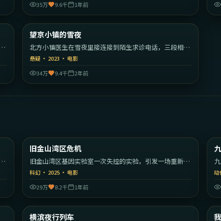
35万
9.6千
1年前
35
2:14:32
大陆
中国大陆
望京小镇的雪夜
热门
私
北方小镇医生在雪夜里接连接到陌生求诊电话，三段相互
交织的案情逐渐拼出惊人真相。
悬疑
·
2023
·
电影
34万
9.4千
2年前
30
1:29:39
美国
美国
旧金山湾区危机
最新
的
旧金山湾区基因实验室一次失控的实验，引发一场重新定
九
义人类的危机。
的
科幻
·
2025
·
电影
动
29万
8.2千
1年前
09
2:15:19
大利
日本
横滨夜行列车
最新