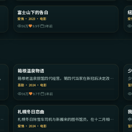
国
日本
富士山下的告白
精选
爱情
·
2023
·
电影
爱
36万
9.9千
3年前
11
2:11:02
韩国
日本
箱根温泉物语
热门
。
箱根老温泉旅馆四代经营，第四代当家在新冠后决定改革
少
家族传统。
长
喜剧
·
2024
·
电影
冒
36万
9.7千
1年前
47
1:36:15
大陆
日本
札幌冬日恋曲
热门
里
札幌冬日除雪车司机与新搬来的图书馆员，在十二月相遇
中
的故事。
编
爱情
·
2024
·
电影
冒