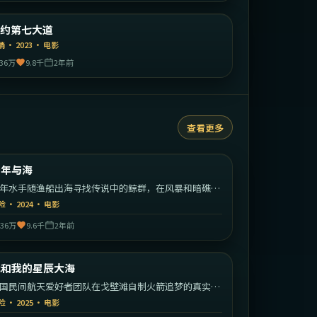
美国
纽约第七大道
精选
情
·
2023
·
电影
36万
9.8千
2年前
查看更多
1:41:27
中国大陆
少年与海
热门
年水手随渔船出海寻找传说中的鲸群，在风暴和暗礁间
大成人。
险
·
2024
·
电影
36万
9.6千
2年前
2:08:49
中国大陆
我和我的星辰大海
热门
国民间航天爱好者团队在戈壁滩自制火箭追梦的真实改
故事。
险
·
2025
·
电影