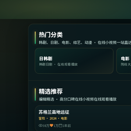
热门分类
韩剧、日剧、电影、综艺、动漫 · 在线小视频一站直
日韩剧
电影
韩剧日剧 · 在线观看播放
院线大
精选推荐
编辑精选 · 高分口碑在线小视频在线观看播放
2:22:
英
苏格兰高地远征
精选
冒险
·
2024
·
电影
38万
1万
1年前
1:57: