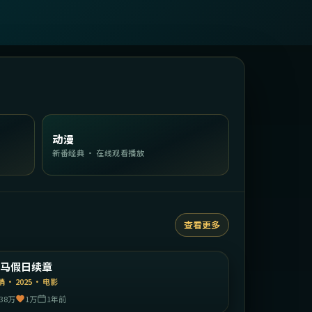
动漫
新番经典 · 在线观看播放
查看更多
2:07:09
意大利
罗马假日续章
精选
情
·
2025
·
电影
38万
1万
1年前
1:41:40