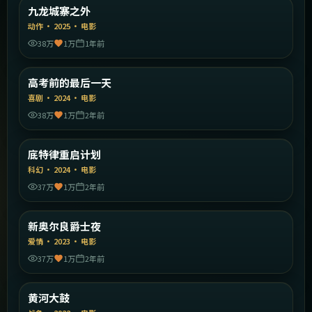
中国香港
九龙城寨之外
精选
动作
·
2025
·
电影
38万
1万
1年前
1:53:13
中国大陆
高考前的最后一天
精选
喜剧
·
2024
·
电影
38万
1万
2年前
2:01:54
美国
底特律重启计划
精选
科幻
·
2024
·
电影
37万
1万
2年前
1:44:30
美国
新奥尔良爵士夜
精选
爱情
·
2023
·
电影
37万
1万
2年前
2:10:01
中国大陆
黄河大鼓
精选