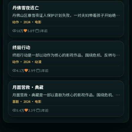
美国
丹佛雪夜逃亡
最新
丹佛山区暴雪夜证人保护计划失败，一对夫妇带着孩子开始绝命
逃亡。
动作
·
2024
·
电影
18万
5.8千
1年前
1:58:46
中国大陆
终局行动
最新
终局行动是一部以动作为核心的影视作品，围绕危机、反转与人
物成长展开，整体节奏紧凑，值得推荐观看。
动作
·
2024
·
动漫
4.1万
2.9千
1年前
2:33:02
美国
月面营救·典藏
最新
月面营救·典藏是一部以喜剧为核心的影视作品，围绕危机、反
转与人物成长展开，整体节奏紧凑，值得推荐观看。
喜剧
·
2024
·
电影
3.4万
3.3千
1年前