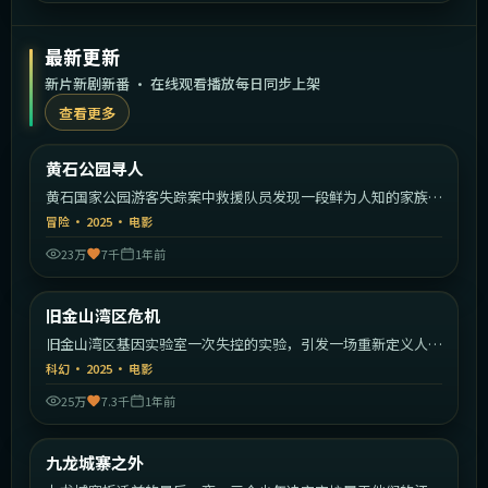
最新更新
新片新剧新番 · 在线观看播放每日同步上架
查看更多
2:16:30
美国
黄石公园寻人
最新
黄石国家公园游客失踪案中救援队员发现一段鲜为人知的家族秘
密。
冒险
·
2025
·
电影
23万
7千
1年前
1:47:39
美国
旧金山湾区危机
最新
旧金山湾区基因实验室一次失控的实验，引发一场重新定义人类
的危机。
科幻
·
2025
·
电影
25万
7.3千
1年前
1:59:26
中国香港
九龙城寨之外
最新