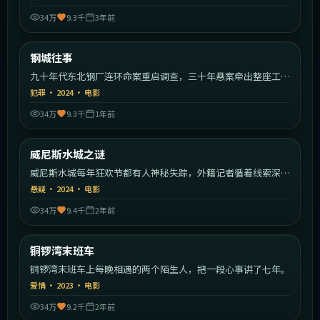
34万
9.3千
3年前
1:40:20
中国大陆
钢城往事
热门
九十年代东北钢厂连环命案重启调查，三十年悬案牵出整座工业
城的秘密。
犯罪
·
2024
·
电影
34万
9.3千
1年前
2:31:16
意大利
威尼斯水城之谜
热门
威尼斯水城每年狂欢节都有人神秘失踪，外籍记者循着线索深入
运河。
悬疑
·
2024
·
电影
34万
9.4千
2年前
1:57:14
中国香港
铜锣湾末班车
热门
铜锣湾末班车上每晚相遇的两个陌生人，把一段心事讲了七年。
爱情
·
2023
·
电影
34万
9.2千
2年前