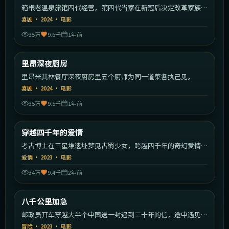
箱根老温泉旅馆四代经营，第四代当家在新冠后决定改革家族传
统。
喜剧
·
2024
·
电影
35万
9.6千
1年前
1:41:29
法国
里昂深夜厨房
热门
里昂米其林餐厅深夜厨房里五个厨师为同一道菜各执己见。
喜剧
·
2024
·
电影
35万
9.5千
1年前
2:04:29
中国大陆
穿越四千年的爱情
热门
考古博士在三星堆遗址梦见古蜀少女，跨越四千年的奇幻爱情就
此展开。
爱情
·
2023
·
电影
34万
9.4千
2年前
1:46:57
中国大陆
八千公里加急
热门
邮政员开车穿越大半个中国送一封迟到二十年的信，途中遇见各
色旅人。
冒险
·
2023
·
电影