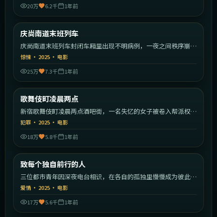
20万
6.2千
1年前
2:09:55
韩国
庆尚南道末班列车
最新
庆尚南道末班列车封闭车厢里出现不明病例，一夜之间秩序崩
塌。
惊悚
·
2025
·
电影
25万
7.3千
1年前
2:28:59
日本
歌舞伎町凌晨两点
最新
新宿歌舞伎町凌晨两点酒吧街，一名失忆的女子被卷入帮派权力
斗争。
犯罪
·
2025
·
电影
18万
5.8千
1年前
2:10:23
中国大陆
致每个独自前行的人
最新
三位都市青年因深夜电台相识，在各自的孤独里慢慢成为彼此的
灯塔。
爱情
·
2025
·
电影
17万
5.6千
1年前
2:13:22