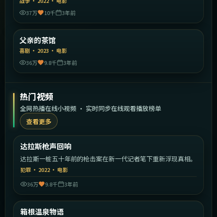
战争
·
2022
·
电影
37万
10千
3年前
2:04:43
中国大陆
父亲的茶馆
精选
喜剧
·
2023
·
电影
36万
9.8千
3年前
热门视频
全网热播在线小视频 · 实时同步在线观看播放榜单
查看更多
2:18:25
美国
达拉斯枪声回响
热门
达拉斯一桩五十年前的枪击案在新一代记者笔下重新浮现真相。
犯罪
·
2022
·
电影
36万
9.8千
3年前
1:56:02
日本
箱根温泉物语
热门