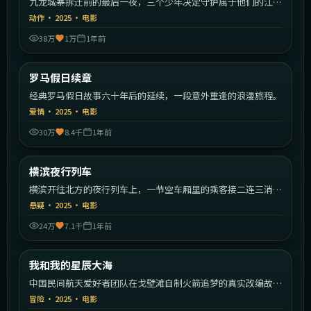
九龙城寨拆迁前的最后一夜，三个少年决定守护属于他们的江
湖。
动作
·
2025
·
电影
38万
1万
1年前
1:46:09
意大利
罗马假日续章
最新
经典罗马假日故事六十年后的延续，一段意外重逢的浪漫旅程。
爱情
·
2025
·
电影
30万
8.4千
1年前
1:42:19
日本
横滨夜行列车
最新
横滨开往北方的夜行列车上，一节空车厢里的乘客接二连三消
失。
悬疑
·
2025
·
电影
24万
7.1千
1年前
1:54:49
中国大陆
我和我的星辰大海
最新
中国民间航天爱好者团队在戈壁滩自制火箭追梦的真实改编故
事。
冒险
·
2025
·
电影