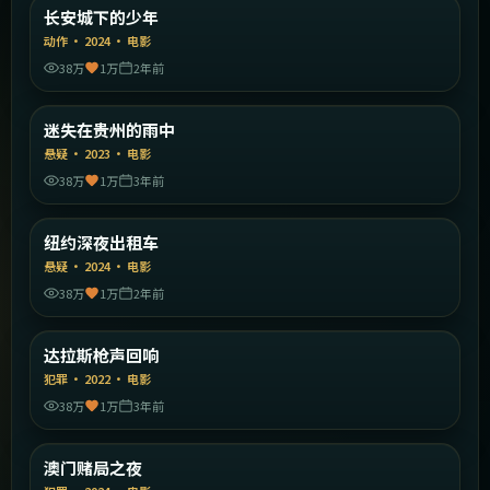
中国大陆
长安城下的少年
精选
动作
·
2024
·
电影
38万
1万
2年前
2:21:26
中国大陆
迷失在贵州的雨中
精选
悬疑
·
2023
·
电影
38万
1万
3年前
1:47:02
美国
纽约深夜出租车
精选
悬疑
·
2024
·
电影
38万
1万
2年前
1:50:25
美国
达拉斯枪声回响
精选
犯罪
·
2022
·
电影
38万
1万
3年前
2:17:23
中国香港
澳门赌局之夜
精选