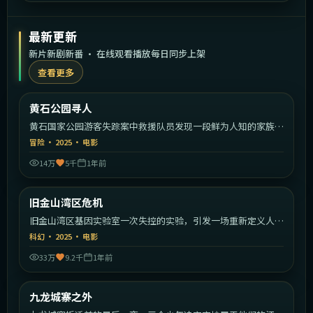
最新更新
新片新剧新番 · 在线观看播放每日同步上架
查看更多
2:10:30
美国
黄石公园寻人
最新
黄石国家公园游客失踪案中救援队员发现一段鲜为人知的家族秘
密。
冒险
·
2025
·
电影
14万
5千
1年前
1:51:39
美国
旧金山湾区危机
最新
旧金山湾区基因实验室一次失控的实验，引发一场重新定义人类
的危机。
科幻
·
2025
·
电影
33万
9.2千
1年前
2:28:26
中国香港
九龙城寨之外
最新