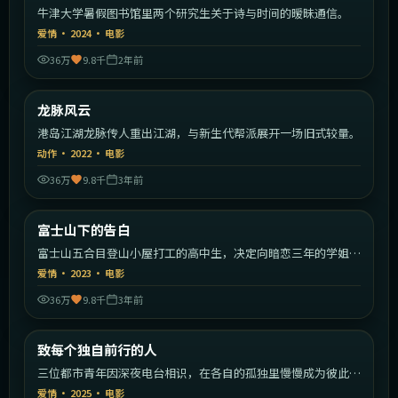
牛津大学暑假图书馆里两个研究生关于诗与时间的暧昧通信。
爱情
·
2024
·
电影
36万
9.8千
2年前
2:23:33
中国香港
龙脉风云
热门
港岛江湖龙脉传人重出江湖，与新生代帮派展开一场旧式较量。
动作
·
2022
·
电影
36万
9.8千
3年前
2:00:44
日本
富士山下的告白
热门
富士山五合目登山小屋打工的高中生，决定向暗恋三年的学姐告
白。
爱情
·
2023
·
电影
36万
9.8千
3年前
2:20:23
中国大陆
致每个独自前行的人
热门
三位都市青年因深夜电台相识，在各自的孤独里慢慢成为彼此的
灯塔。
爱情
·
2025
·
电影