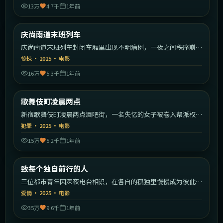
13万
4.7千
1年前
2:12:55
韩国
庆尚南道末班列车
最新
庆尚南道末班列车封闭车厢里出现不明病例，一夜之间秩序崩
塌。
惊悚
·
2025
·
电影
16万
5.3千
1年前
2:21:59
日本
歌舞伎町凌晨两点
最新
新宿歌舞伎町凌晨两点酒吧街，一名失忆的女子被卷入帮派权力
斗争。
犯罪
·
2025
·
电影
15万
5.2千
1年前
2:20:23
中国大陆
致每个独自前行的人
最新
三位都市青年因深夜电台相识，在各自的孤独里慢慢成为彼此的
灯塔。
爱情
·
2025
·
电影
35万
9.6千
1年前
2:10:22