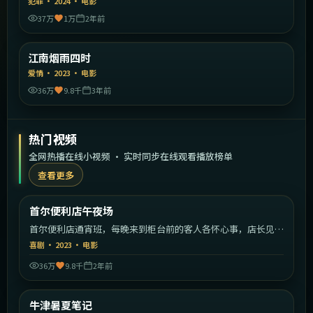
犯罪
·
2024
·
电影
37万
1万
2年前
2:14:23
中国大陆
江南烟雨四时
精选
爱情
·
2023
·
电影
36万
9.8千
3年前
热门视频
全网热播在线小视频 · 实时同步在线观看播放榜单
查看更多
2:14:12
韩国
首尔便利店午夜场
热门
首尔便利店通宵班，每晚来到柜台前的客人各怀心事，店长见证
人间百态。
喜剧
·
2023
·
电影
36万
9.8千
2年前
2:31:26
英国
牛津暑夏笔记
热门