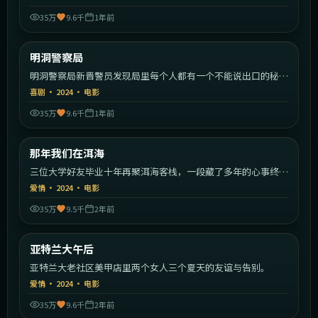
35万
9.6千
1年前
2:20:11
韩国
明洞警察局
热门
明洞警察局新晋警员发现局里每个人都有一个不能说出口的秘
密。
喜剧
·
2024
·
电影
35万
9.6千
1年前
1:46:15
中国大陆
那年我们在洱海
热门
三位大学好友毕业十年再聚洱海客栈，一段藏了多年的心事终于
揭开。
爱情
·
2024
·
电影
35万
9.5千
2年前
2:09:52
美国
亚特兰大午后
热门
亚特兰大老社区美甲店里两个女人三个夏天的友谊与告别。
爱情
·
2024
·
电影
35万
9.6千
2年前