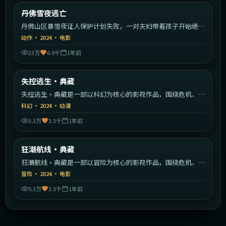
美国
丹佛雪夜逃亡
最新
丹佛山区暴雪夜证人保护计划失败，一对夫妇带着孩子开始绝命
逃亡。
动作
·
2024
·
电影
23万
6.9千
1年前
2:07:07
中国香港
失控逃生·典藏
最新
失控逃生·典藏是一部以科幻为核心的影视作品，围绕危机、反
转与人物成长展开，整体节奏紧凑，值得推荐观看。
科幻
·
2024
·
动漫
3.3万
3.3千
1年前
2:29:52
韩国
狂潮航线·典藏
最新
狂潮航线·典藏是一部以冒险为核心的影视作品，围绕危机、反
转与人物成长展开，整体节奏紧凑，值得推荐观看。
冒险
·
2024
·
电影
5.3万
3.3千
1年前