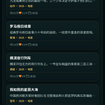
九龙城寨拆迁前的最后一夜，三个少年决定守护属于他们的江
湖。
动作
·
2025
·
电影
33万
9.2千
1年前
2:13:09
意大利
罗马假日续章
最新
经典罗马假日故事六十年后的延续，一段意外重逢的浪漫旅程。
爱情
·
2025
·
电影
14万
4.9千
1年前
1:54:19
日本
横滨夜行列车
最新
横滨开往北方的夜行列车上，一节空车厢里的乘客接二连三消
失。
悬疑
·
2025
·
电影
33万
9千
1年前
1:44:49
中国大陆
我和我的星辰大海
最新
中国民间航天爱好者团队在戈壁滩自制火箭追梦的真实改编故
事。
冒险
·
2025
·
电影